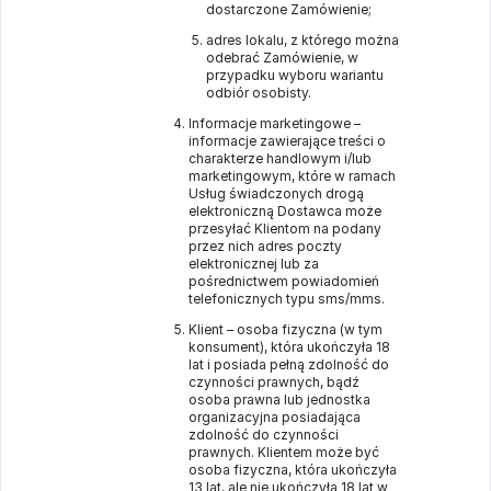
dostarczone Zamówienie;
adres lokalu, z którego można
odebrać Zamówienie, w
przypadku wyboru wariantu
odbiór osobisty.
Informacje marketingowe –
informacje zawierające treści o
charakterze handlowym i/lub
marketingowym, które w ramach
Usług świadczonych drogą
elektroniczną Dostawca może
przesyłać Klientom na podany
przez nich adres poczty
elektronicznej lub za
pośrednictwem powiadomień
telefonicznych typu sms/mms.
Klient – osoba fizyczna (w tym
konsument), która ukończyła 18
lat i posiada pełną zdolność do
czynności prawnych, bądź
osoba prawna lub jednostka
organizacyjna posiadająca
zdolność do czynności
prawnych. Klientem może być
osoba fizyczna, która ukończyła
13 lat, ale nie ukończyła 18 lat w