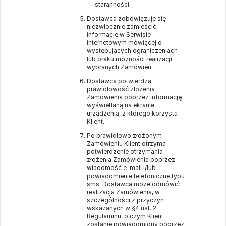
staranności.
Dostawca zobowiązuje się
niezwłocznie zamieścić
informację w Serwisie
internetowym mówiącej o
występujących ograniczeniach
lub braku możności realizacji
wybranych Zamówień.
Dostawca potwierdza
prawidłowość złożenia
Zamówienia poprzez informację
wyświetlaną na ekranie
urządzenia, z którego korzysta
Klient.
Po prawidłowo złożonym
Zamówieniu Klient otrzyma
potwierdzenie otrzymania
złożenia Zamówienia poprzez
wiadomość e-mail i/lub
powiadomienie telefoniczne typu
sms. Dostawca może odmówić
realizacja Zamówienia, w
szczególności z przyczyn
wskazanych w §4 ust. 2
Regulaminu, o czym Klient
zostanie powiadomiony poprzez