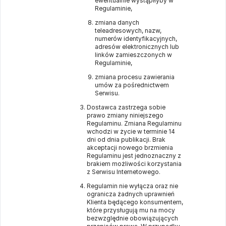
ewentualnie wystąpiłyby w
Regulaminie,
zmiana danych
teleadresowych, nazw,
numerów identyfikacyjnych,
adresów elektronicznych lub
linków zamieszczonych w
Regulaminie,
zmiana procesu zawierania
umów za pośrednictwem
Serwisu.
Dostawca zastrzega sobie
prawo zmiany niniejszego
Regulaminu. Zmiana Regulaminu
wchodzi w życie w terminie 14
dni od dnia publikacji. Brak
akceptacji nowego brzmienia
Regulaminu jest jednoznaczny z
brakiem możliwości korzystania
z Serwisu Internetowego.
Regulamin nie wyłącza oraz nie
ogranicza żadnych uprawnień
Klienta będącego konsumentem,
które przysługują mu na mocy
bezwzględnie obowiązujących