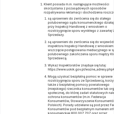
Klient posiada m.in. następujące możliwości
skorzystania z pozasądowych sposobów
rozpatrywania reklamacji i dochodzenia roszcz
są uprawnieni do zwrócenia się do stałego
polubownego sądu konsumenckiego działa
przy Inspekcji Handlowej z wnioskiem o
rozstrzygnięcie sporu wynikłego z zawarte
Sprzedaży.
są uprawnieni do zwrócenia się do wojewód
inspektora Inspekcji Handlowej z wnioskiem
wszczęcie postępowania mediacyjnego w s
polubownego zakończenia sporu między Kli
Sprzedawcą.
Wykaz Inspektoratów znajduje się tutaj:
https://www.uokik.gov.pl/wazne_adresy.php
Mogą uzyskać bezpłatną pomoc w sprawie
rozstrzygnięcia sporu ze Sprzedawcą, korzy
także z bezpłatnej pomocy powiatowego
(miejskiego) rzecznika konsumentów lub org
społecznej, do której zadań statutowych nal
ochrona konsumentów (m.in. Federacja
Konsumentów, Stowarzyszenie Konsument
Polskich). Porady udzielane są pod przez Fe
Konsumentów pod bezpłatnym numerem infol
konsumenckiej 800 007 707 oraz przez