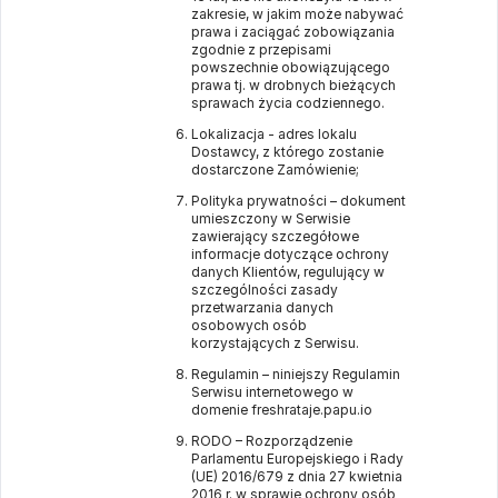
zakresie, w jakim może nabywać
prawa i zaciągać zobowiązania
zgodnie z przepisami
powszechnie obowiązującego
prawa tj. w drobnych bieżących
sprawach życia codziennego.
Lokalizacja - adres lokalu
Dostawcy, z którego zostanie
dostarczone Zamówienie;
Polityka prywatności – dokument
umieszczony w Serwisie
zawierający szczegółowe
informacje dotyczące ochrony
danych Klientów, regulujący w
szczególności zasady
przetwarzania danych
osobowych osób
korzystających z Serwisu.
Regulamin – niniejszy Regulamin
Serwisu internetowego w
domenie
freshrataje.papu.io
RODO – Rozporządzenie
Parlamentu Europejskiego i Rady
(UE) 2016/679 z dnia 27 kwietnia
2016 r. w sprawie ochrony osób