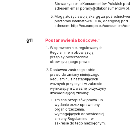
Stowarzyszenie Konsumentów Polskich pod
adresem email porady@dlakonsumentow.pl.
Mogą złożyć swoją skargę za pośrednictwem
platformy internetowej ODR, dostępnej pod
adresem:
http://ec.europa.eu/consumers/odr
§11
Postanowienia końcowe.”
W sprawach nieuregulowanych
Regulaminem obowiązują
przepisy powszechnie
obowiązującego prawa.
Dostawca zastrzega sobie
prawo do zmiany niniejszego
Regulaminu z następujących
ważnych przyczyn i w zakresie
wynikającym z ważnej przyczyny
uzasadniającej zmianę:
zmiana przepisów prawa lub
wydanie przez uprawniony
organ orzeczenia,
wymagających odpowiedniej
zmiany Regulaminu – w
zakresie do tego niezbędnym,