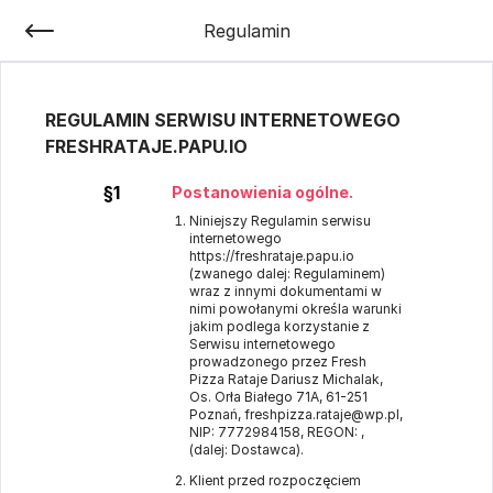
Regulamin
REGULAMIN SERWISU INTERNETOWEGO
FRESHRATAJE.PAPU.IO
§1
Postanowienia ogólne.
Niniejszy Regulamin serwisu
internetowego
https://freshrataje.papu.io
(zwanego dalej: Regulaminem)
wraz z innymi dokumentami w
nimi powołanymi określa warunki
jakim podlega korzystanie z
Serwisu internetowego
prowadzonego przez Fresh
Pizza Rataje Dariusz Michalak,
Os. Orła Białego 71A, 61-251
Poznań, freshpizza.rataje@wp.pl,
NIP: 7772984158, REGON: ,
(dalej: Dostawca).
Klient przed rozpoczęciem