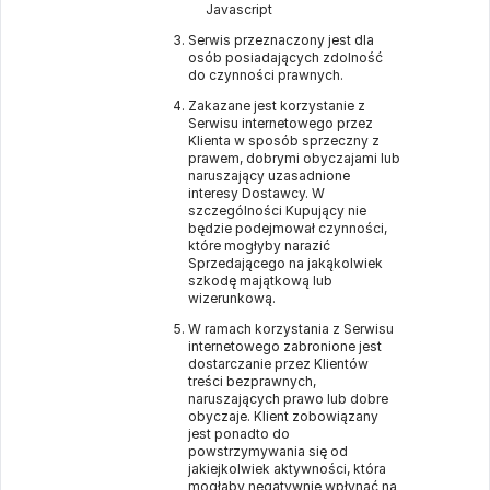
Javascript
Serwis przeznaczony jest dla
osób posiadających zdolność
do czynności prawnych.
Zakazane jest korzystanie z
Serwisu internetowego przez
Klienta w sposób sprzeczny z
prawem, dobrymi obyczajami lub
naruszający uzasadnione
interesy Dostawcy. W
szczególności Kupujący nie
będzie podejmował czynności,
które mogłyby narazić
Sprzedającego na jakąkolwiek
szkodę majątkową lub
wizerunkową.
W ramach korzystania z Serwisu
internetowego zabronione jest
dostarczanie przez Klientów
treści bezprawnych,
naruszających prawo lub dobre
obyczaje. Klient zobowiązany
jest ponadto do
powstrzymywania się od
jakiejkolwiek aktywności, która
mogłaby negatywnie wpłynąć na