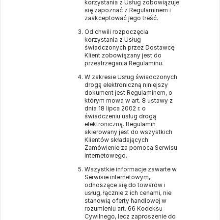
korzystania z Usług zobowiązuje
się zapoznać z Regulaminem i
zaakceptować jego treść.
Od chwili rozpoczęcia
korzystania z Usług
świadczonych przez Dostawcę
Klient zobowiązany jest do
przestrzegania Regulaminu.
W zakresie Usług świadczonych
drogą elektroniczną niniejszy
dokument jest Regulaminem, o
którym mowa w art. 8 ustawy z
dnia 18 lipca 2002 r. o
świadczeniu usług drogą
elektroniczną. Regulamin
skierowany jest do wszystkich
Klientów składających
Zamówienie za pomocą Serwisu
internetowego.
Wszystkie informacje zawarte w
Serwisie internetowym,
odnoszące się do towarów i
usług, łącznie z ich cenami, nie
stanowią oferty handlowej w
rozumieniu art. 66 Kodeksu
Cywilnego, lecz zaproszenie do