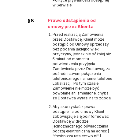
Polityce prywatności dostępnej
w Serwisie.
§8
Prawo odstąpienia od
umowy przez Klienta
Przed realizacją Zamówienia
przez Dostawcę, Klient może
odstąpić od Umowy sprzedaży
bez podania jakiejkolwiek
przyczyny, jednak nie później niż
5 minut od momentu
potwierdzenia przyjęcia
Zamówienia przez Dostawcę, za
pośrednictwem połączenia
telefonicznego na numer telefonu
Lokalizacji. Po tym czasie
Zamówienie nie może być
odwołane ani zmienione, chyba
że Dostawca wyrazi na to zgodę.
Aby skorzystać z prawa
odstąpienia od umowy Klient
zobowiązuje się poinformować
Dostawcę w drodze
jednoznacznego oświadczenia
pocztą elektroniczną na adres: [
"freshpizza.rataje@wp.pl" ].