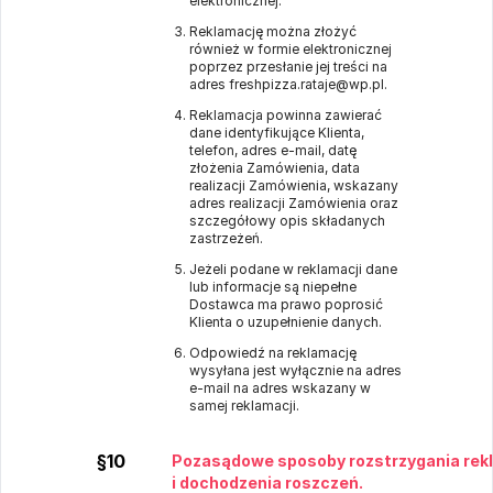
elektronicznej.
Reklamację można złożyć
również w formie elektronicznej
poprzez przesłanie jej treści na
adres freshpizza.rataje@wp.pl.
Reklamacja powinna zawierać
dane identyfikujące Klienta,
telefon, adres e-mail, datę
złożenia Zamówienia, data
realizacji Zamówienia, wskazany
adres realizacji Zamówienia oraz
szczegółowy opis składanych
zastrzeżeń.
Jeżeli podane w reklamacji dane
lub informacje są niepełne
Dostawca ma prawo poprosić
Klienta o uzupełnienie danych.
Odpowiedź na reklamację
wysyłana jest wyłącznie na adres
e-mail na adres wskazany w
samej reklamacji.
§10
Pozasądowe sposoby rozstrzygania rek
i dochodzenia roszczeń.