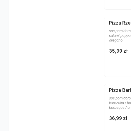
Pizza Rze
sos pomidorow
salami pepper
oregano
35,99 zł
Pizza Ba
sos pomidoro
kurczaka / bo
barbeque / o
36,99 zł