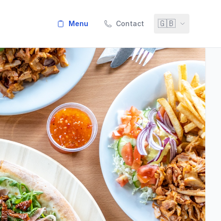
🇬🇧
menu
Contact