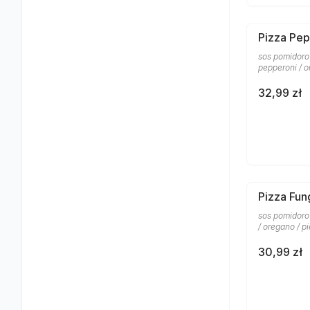
Pizza Pep
sos pomidorow
pepperoni / 
32,99 zł
Pizza Fun
sos pomidoro
/ oregano / p
30,99 zł