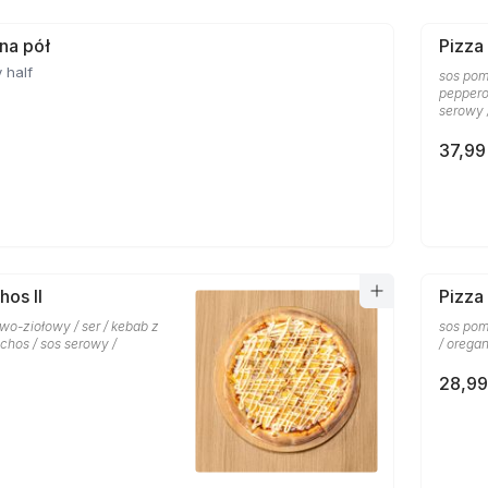
 na pół
Pizza
 half
sos pom
pepperon
serowy 
37,99
hos II
Pizza
wo-ziołowy / ser / kebab z
sos pom
chos / sos serowy /
/ orega
28,99