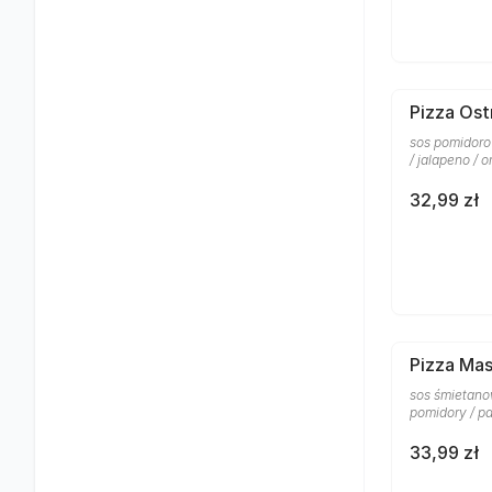
Pizza Ost
sos pomidoro
/ jalapeno / 
32,99 zł
Pizza Ma
sos śmietanow
pomidory / p
33,99 zł