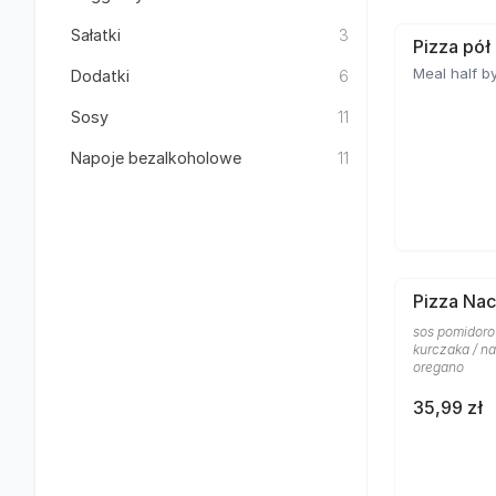
Sałatki
3
Pizza pół
Meal half by
Dodatki
6
Sosy
11
Napoje bezalkoholowe
11
Pizza Nac
sos pomidoro
kurczaka / na
oregano
35,99 zł