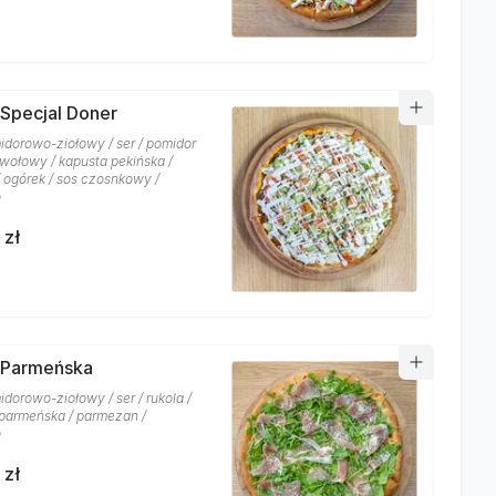
 Specjal Doner
idorowo-ziołowy / ser / pomidor
 wołowy / kapusta pekińska /
/ ogórek / sos czosnkowy /
o
 zł
 Parmeńska
dorowo-ziołowy / ser / rukola /
parmeńska / parmezan /
o
 zł