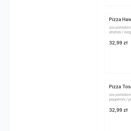
Pizza Ha
sos pomidorow
ananas / ore
32,99 zł
Pizza To
sos pomidorow
pepperoni / p
32,99 zł