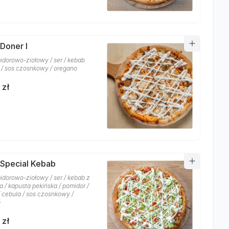
 Doner I
idorowo-ziołowy / ser / kebab
/ sos czosnkowy / oregano
 zł
 Special Kebab
idorowo-ziołowy / ser / kebab z
 / kapusta pekińska / pomidor /
/ cebula / sos czosnkowy /
o
 zł