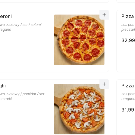
eroni
Pizza
o-ziołowy / ser / salami
sos pom
oregano
pieczar
32,99
ghi
Pizza
wo-ziołowy / pomidor / ser
sos pom
ieczarki
oregan
31,99 