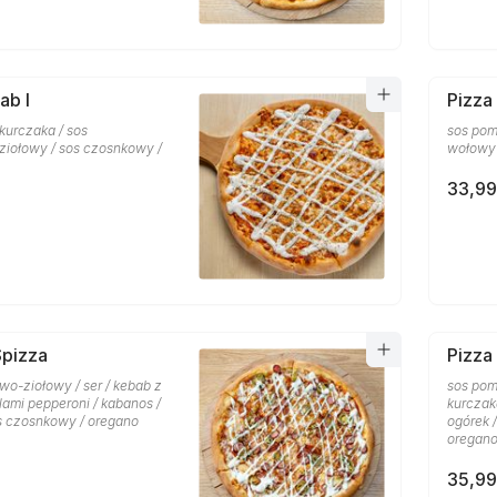
ab I
Pizza
 kurczaka / sos
sos pom
iołowy / sos czosnkowy /
wołowy 
33,99
Spizza
Pizza
wo-ziołowy / ser / kebab z
sos pom
lami pepperoni / kabanos /
kurczaka
os czosnkowy / oregano
ogórek 
oregan
35,99