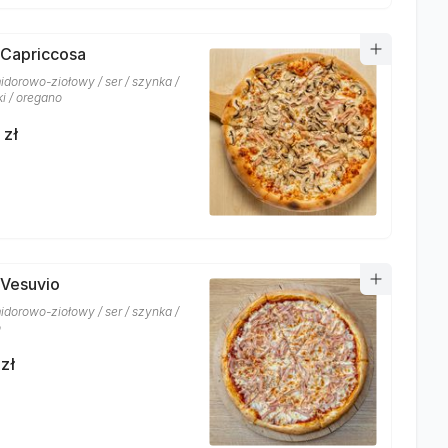
 Capriccosa
idorowo-ziołowy / ser / szynka /
ki / oregano
 zł
 Vesuvio
idorowo-ziołowy / ser / szynka /
o
zł