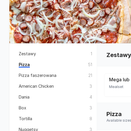
Zestawy
1
Zestaw
Pizza
51
Pizza faszerowana
21
Mega lub 
American Chicken
3
Mealset
Dania
4
Box
3
Pizza
Tortilla
8
Available siz
Nuggetsy
3