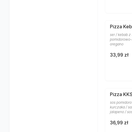
Pizza Keb
ser / kebab z
pomidorowo-z
oregano
33,99 zł
Pizza KK
sos pomidoro
kurczaka / sa
jalapeno / s
36,99 zł