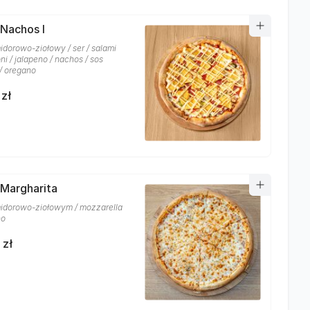
 Nachos I
idorowo-ziołowy / ser / salami
i / jalapeno / nachos / sos
/ oregano
 zł
 Margharita
idorowo-ziołowym / mozzarella
no
 zł