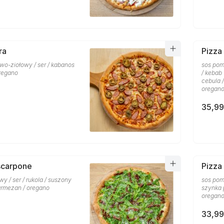
ra
Pizza
wo-ziołowy / ser / kabanos
sos pom
oregano
/ kebab
cebula 
oregan
35,99
scarpone
Pizza
y / ser / rukola / suszony
sos pomi
armezan / oregano
szynka 
oregan
33,99