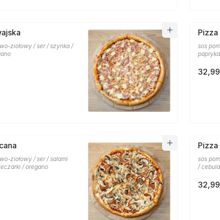
wajska
Pizza
o-ziołowy / ser / szynka /
sos pom
gano
papryka
32,99
scana
Pizza
o-ziołowy / ser / salami
sos pom
ieczarki / oregano
/ cebula
32,99