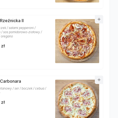
Rzeźnicka II
czek / salami pepperoni /
 / sos pomidorowo-ziołowy /
/ oregano
 zł
 Carbonara
etanowy / ser / boczek / cebua /
o
 zł