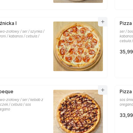
źnicka I
Pizza 
o-ziołowy / ser / szynka /
ser / bo
oni / kabanos / cebula /
kabanos
cebula 
35,99
rbeque
Pizza
wo-ziołowy / ser / kebab z
sos śmi
czek / cebula / sos
oregan
regano
33,99