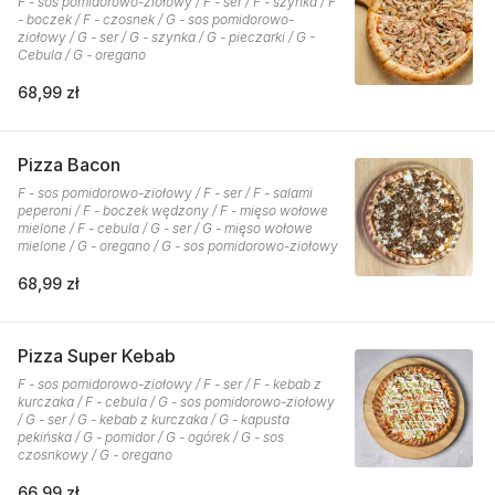
F - sos pomidorowo-ziołowy / F - ser / F - szynka / F
- boczek / F - czosnek / G - sos pomidorowo-
ziołowy / G - ser / G - szynka / G - pieczarki / G -
Cebula / G - oregano
68,99 zł
Pizza Bacon
F - sos pomidorowo-ziołowy / F - ser / F - salami
peperoni / F - boczek wędzony / F - mięso wołowe
mielone / F - cebula / G - ser / G - mięso wołowe
mielone / G - oregano / G - sos pomidorowo-ziołowy
68,99 zł
Pizza Super Kebab
F - sos pomidorowo-ziołowy / F - ser / F - kebab z
kurczaka / F - cebula / G - sos pomidorowo-ziołowy
/ G - ser / G - kebab z kurczaka / G - kapusta
pekińska / G - pomidor / G - ogórek / G - sos
czosnkowy / G - oregano
66,99 zł