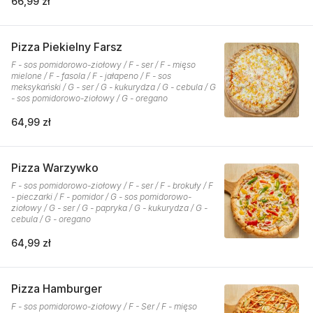
66,99 zł
Pizza Piekielny Farsz
F - sos pomidorowo-ziołowy / F - ser / F - mięso
mielone / F - fasola / F - jałapeno / F - sos
meksykański / G - ser / G - kukurydza / G - cebula / G
- sos pomidorowo-ziołowy / G - oregano
64,99 zł
Pizza Warzywko
F - sos pomidorowo-ziołowy / F - ser / F - brokuły / F
- pieczarki / F - pomidor / G - sos pomidorowo-
ziołowy / G - ser / G - papryka / G - kukurydza / G -
cebula / G - oregano
64,99 zł
Pizza Hamburger
F - sos pomidorowo-ziołowy / F - Ser / F - mięso