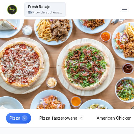
Fresh Pizza - Fresh Rataje
Fresh Rataje
Provide address...
Pizza
Pizza faszerowana
American Chicken
51
21