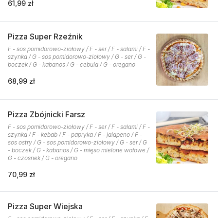
61,99 zł
Pizza Super Rzeźnik
F - sos pomidorowo-ziołowy / F - ser / F - salami / F -
szynka / G - sos pomidorowo-ziołowy / G - ser / G -
boczek / G - kabanos / G - cebula / G - oregano
68,99 zł
Pizza Zbójnicki Farsz
F - sos pomidorowo-ziołowy / F - ser / F - salami / F -
szynka / F - kebab / F - papryka / F - jalapeno / F -
sos ostry / G - sos pomidorowo-ziołowy / G - ser / G
- boczek / G - kabanos / G - mięso mielone wołowe /
G - czosnek / G - oregano
70,99 zł
Pizza Super Wiejska