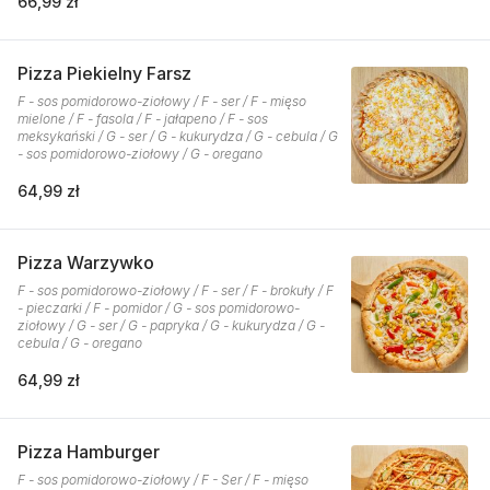
66,99 zł
Pizza Piekielny Farsz
F - sos pomidorowo-ziołowy / F - ser / F - mięso
mielone / F - fasola / F - jałapeno / F - sos
meksykański / G - ser / G - kukurydza / G - cebula / G
- sos pomidorowo-ziołowy / G - oregano
64,99 zł
Pizza Warzywko
F - sos pomidorowo-ziołowy / F - ser / F - brokuły / F
- pieczarki / F - pomidor / G - sos pomidorowo-
ziołowy / G - ser / G - papryka / G - kukurydza / G -
cebula / G - oregano
64,99 zł
Pizza Hamburger
F - sos pomidorowo-ziołowy / F - Ser / F - mięso