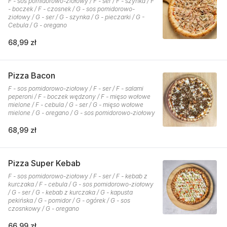
F - sos pomidorowo-ziołowy / F - ser / F - szynka / F
- boczek / F - czosnek / G - sos pomidorowo-
ziołowy / G - ser / G - szynka / G - pieczarki / G -
Cebula / G - oregano
68,99 zł
Pizza Bacon
F - sos pomidorowo-ziołowy / F - ser / F - salami
peperoni / F - boczek wędzony / F - mięso wołowe
mielone / F - cebula / G - ser / G - mięso wołowe
mielone / G - oregano / G - sos pomidorowo-ziołowy
68,99 zł
Pizza Super Kebab
F - sos pomidorowo-ziołowy / F - ser / F - kebab z
kurczaka / F - cebula / G - sos pomidorowo-ziołowy
/ G - ser / G - kebab z kurczaka / G - kapusta
pekińska / G - pomidor / G - ogórek / G - sos
czosnkowy / G - oregano
66,99 zł