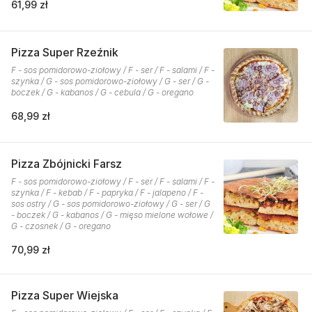
61,99 zł
Pizza Super Rzeźnik
F - sos pomidorowo-ziołowy / F - ser / F - salami / F -
szynka / G - sos pomidorowo-ziołowy / G - ser / G -
boczek / G - kabanos / G - cebula / G - oregano
68,99 zł
Pizza Zbójnicki Farsz
F - sos pomidorowo-ziołowy / F - ser / F - salami / F -
szynka / F - kebab / F - papryka / F - jalapeno / F -
sos ostry / G - sos pomidorowo-ziołowy / G - ser / G
- boczek / G - kabanos / G - mięso mielone wołowe /
G - czosnek / G - oregano
70,99 zł
Pizza Super Wiejska