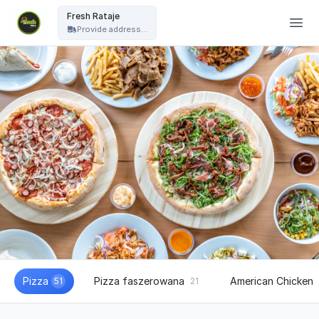
Fresh Pizza - Fresh Rataje
Fresh Rataje
Provide address...
Pizza
Pizza faszerowana
American Chicken
51
21