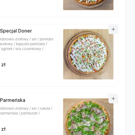
 Specjal Doner
idorowo-ziołowy / ser / pomidor
 wołowy / kapusta pekińska /
/ ogórek / sos czosnkowy /
o
 zł
 Parmeńska
dorowo-ziołowy / ser / rukola /
parmeńska / parmezan /
o
 zł