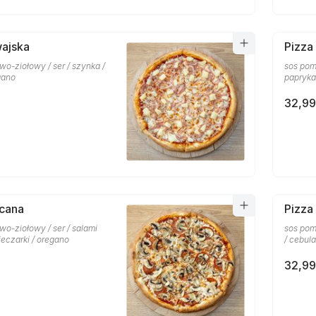
wajska
Pizza
o-ziołowy / ser / szynka /
sos pom
gano
papryka
32,99
scana
Pizza
o-ziołowy / ser / salami
sos pom
ieczarki / oregano
/ cebula
32,99