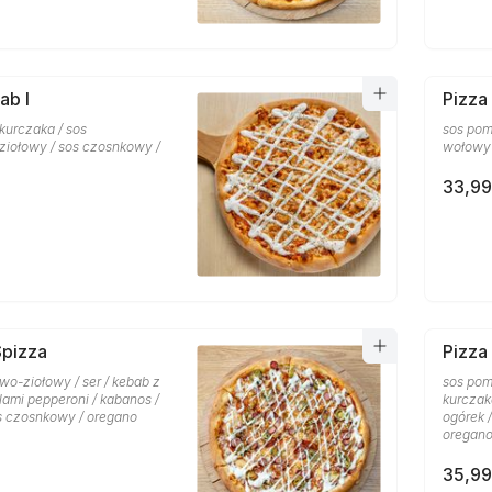
ab I
Pizza
 kurczaka / sos
sos pom
iołowy / sos czosnkowy /
wołowy 
33,99
Spizza
Pizza
wo-ziołowy / ser / kebab z
sos pom
lami pepperoni / kabanos /
kurczaka
os czosnkowy / oregano
ogórek 
oregan
35,99