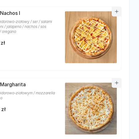
 Nachos I
idorowo-ziołowy / ser / salami
i / jalapeno / nachos / sos
/ oregano
 zł
 Margharita
idorowo-ziołowym / mozzarella
no
 zł