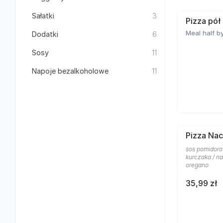
Sałatki
3
Pizza pół
Meal half by
Dodatki
6
Sosy
11
Napoje bezalkoholowe
11
Pizza Nac
sos pomidoro
kurczaka / na
oregano
35,99 zł