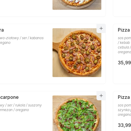
ra
Pizza
wo-ziołowy / ser / kabanos
sos pom
oregano
/ kebab
cebula 
oregan
35,99
scarpone
Pizza
y / ser / rukola / suszony
sos pomi
armezan / oregano
szynka 
oregan
33,99