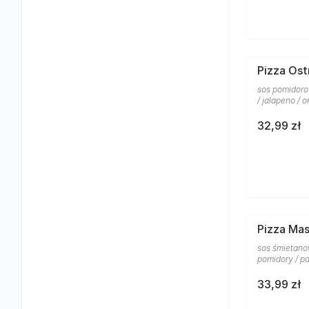
Pizza Ost
sos pomidoro
/ jalapeno / 
32,99 zł
Pizza Ma
sos śmietanow
pomidory / p
33,99 zł