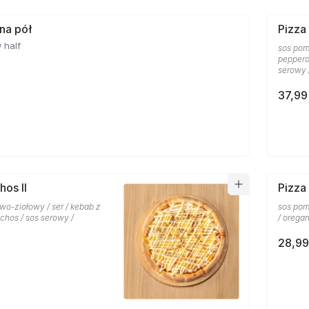
 na pół
Pizza
 half
sos pom
pepperon
serowy 
37,99
hos II
Pizza
wo-ziołowy / ser / kebab z
sos pom
chos / sos serowy /
/ orega
28,99