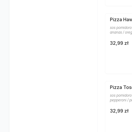
Pizza Ha
sos pomidorow
ananas / ore
32,99 zł
Pizza To
sos pomidorow
pepperoni / p
32,99 zł