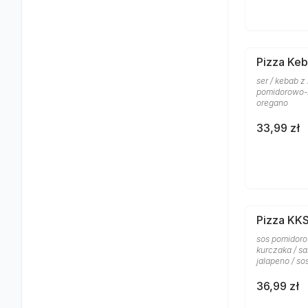
Pizza Keb
ser / kebab z
pomidorowo-z
oregano
33,99 zł
Pizza KK
sos pomidoro
kurczaka / sa
jalapeno / s
36,99 zł