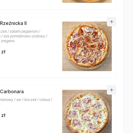
Rzeźnicka II
czek / salami pepperoni /
 / sos pomidorowo-ziołowy /
/ oregano
 zł
 Carbonara
etanowy / ser / boczek / cebua /
o
 zł