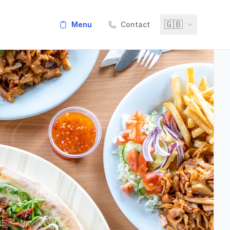
🇬🇧
menu
Contact