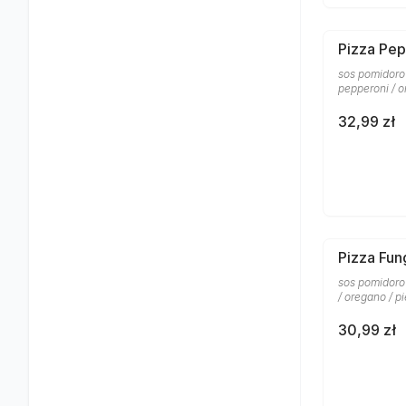
Pizza Pep
sos pomidorow
pepperoni / 
32,99 zł
Pizza Fun
sos pomidoro
/ oregano / p
30,99 zł