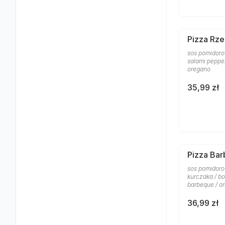
Pizza Rze
sos pomidorow
salami pepper
oregano
35,99 zł
Pizza Ba
sos pomidoro
kurczaka / bo
barbeque / o
36,99 zł