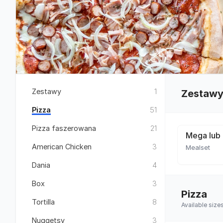
Zestawy
1
Zestaw
Pizza
51
Pizza faszerowana
21
Mega lub 
American Chicken
3
Mealset
Dania
4
Box
3
Pizza
Tortilla
8
Available siz
Nuggetsy
3