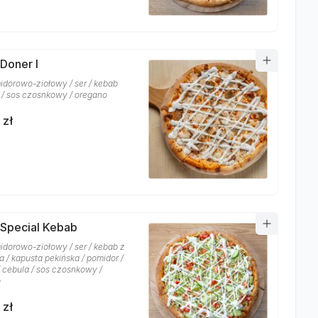
 Doner I
idorowo-ziołowy / ser / kebab
/ sos czosnkowy / oregano
 zł
 Special Kebab
idorowo-ziołowy / ser / kebab z
 / kapusta pekińska / pomidor /
/ cebula / sos czosnkowy /
o
 zł