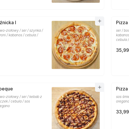
źnicka I
Pizza 
o-ziołowy / ser / szynka /
ser / bo
oni / kabanos / cebula /
kabanos
cebula 
35,99
rbeque
Pizza
wo-ziołowy / ser / kebab z
sos śmi
czek / cebula / sos
oregan
regano
33,99