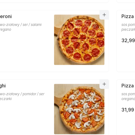
eroni
Pizza
o-ziołowy / ser / salami
sos pom
oregano
pieczar
32,99
ghi
Pizza
wo-ziołowy / pomidor / ser
sos pom
ieczarki
oregan
31,99 