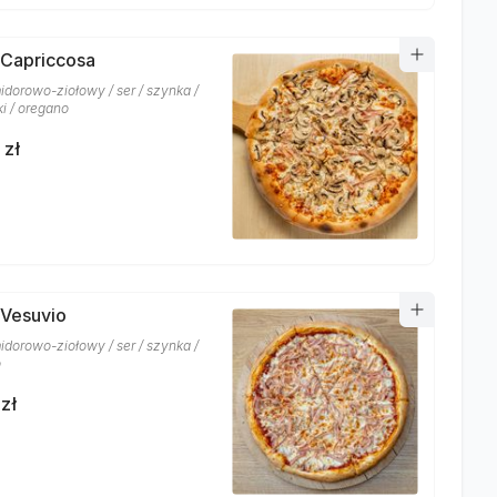
 Capriccosa
idorowo-ziołowy / ser / szynka /
ki / oregano
 zł
 Vesuvio
idorowo-ziołowy / ser / szynka /
o
zł