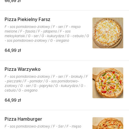
66,99 zł
Pizza Piekielny Farsz
F - sos pomidorowo-ziołowy / F - ser / F - mięso
mielone / F - fasola / F - jałapeno / F - sos
meksykański / G - ser / G - kukurydza / G - cebula / G
- sos pomidorowo-ziołowy / G - oregano
64,99 zł
Pizza Warzywko
F - sos pomidorowo-ziołowy / F - ser / F - brokuły / F
- pieczarki / F - pomidor / G - sos pomidorowo-
ziołowy / G - ser / G - papryka / G - kukurydza / G -
cebula / G - oregano
64,99 zł
Pizza Hamburger
F - sos pomidorowo-ziołowy / F - Ser / F - mięso