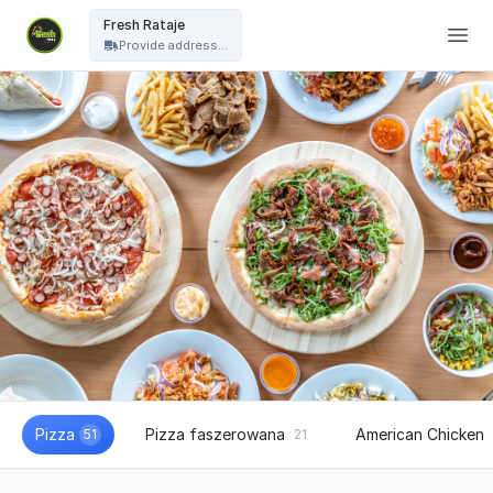
Fresh Pizza - Fresh Rataje
Fresh Rataje
Provide address...
Pizza
Pizza faszerowana
American Chicken
51
21