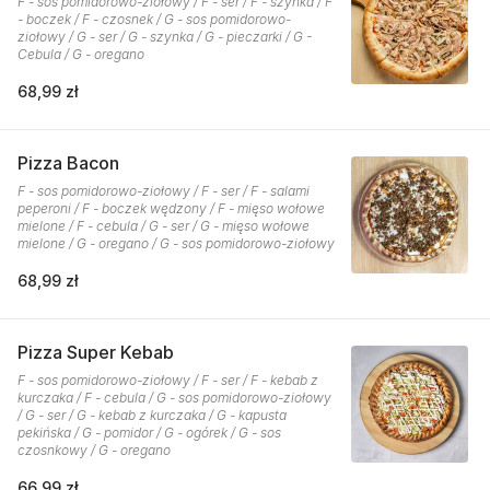
F - sos pomidorowo-ziołowy / F - ser / F - szynka / F
- boczek / F - czosnek / G - sos pomidorowo-
ziołowy / G - ser / G - szynka / G - pieczarki / G -
Cebula / G - oregano
68,99 zł
Pizza Bacon
F - sos pomidorowo-ziołowy / F - ser / F - salami
peperoni / F - boczek wędzony / F - mięso wołowe
mielone / F - cebula / G - ser / G - mięso wołowe
mielone / G - oregano / G - sos pomidorowo-ziołowy
68,99 zł
Pizza Super Kebab
F - sos pomidorowo-ziołowy / F - ser / F - kebab z
kurczaka / F - cebula / G - sos pomidorowo-ziołowy
/ G - ser / G - kebab z kurczaka / G - kapusta
pekińska / G - pomidor / G - ogórek / G - sos
czosnkowy / G - oregano
66,99 zł