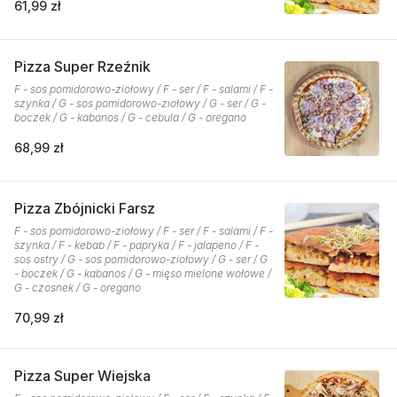
61,99 zł
Pizza Super Rzeźnik
F - sos pomidorowo-ziołowy / F - ser / F - salami / F -
szynka / G - sos pomidorowo-ziołowy / G - ser / G -
boczek / G - kabanos / G - cebula / G - oregano
68,99 zł
Pizza Zbójnicki Farsz
F - sos pomidorowo-ziołowy / F - ser / F - salami / F -
szynka / F - kebab / F - papryka / F - jalapeno / F -
sos ostry / G - sos pomidorowo-ziołowy / G - ser / G
- boczek / G - kabanos / G - mięso mielone wołowe /
G - czosnek / G - oregano
70,99 zł
Pizza Super Wiejska