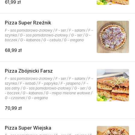
61,99 zł
Pizza Super Rzeźnik
F - sos pomidorowo-ziołowy / F - ser / F - salami / F -
szynka / G - sos pomidorowo-ziołowy / G - ser / G -
boczek / G - kabanos / G - cebula / G - oregano
68,99 zł
Pizza Zbójnicki Farsz
F - sos pomidorowo-ziołowy / F - ser / F - salami / F -
szynka / F - kebab / F - papryka / F - jalapeno / F -
sos ostry / G - sos pomidorowo-ziołowy / G - ser / G
- boczek / G - kabanos / G - mięso mielone wołowe /
G - czosnek / G - oregano
70,99 zł
Pizza Super Wiejska