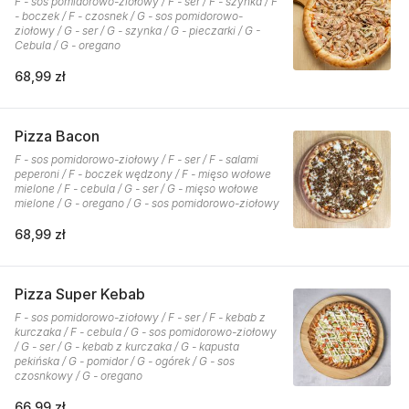
F - sos pomidorowo-ziołowy / F - ser / F - szynka / F
- boczek / F - czosnek / G - sos pomidorowo-
ziołowy / G - ser / G - szynka / G - pieczarki / G -
Cebula / G - oregano
68,99 zł
Pizza Bacon
F - sos pomidorowo-ziołowy / F - ser / F - salami
peperoni / F - boczek wędzony / F - mięso wołowe
mielone / F - cebula / G - ser / G - mięso wołowe
mielone / G - oregano / G - sos pomidorowo-ziołowy
68,99 zł
Pizza Super Kebab
F - sos pomidorowo-ziołowy / F - ser / F - kebab z
kurczaka / F - cebula / G - sos pomidorowo-ziołowy
/ G - ser / G - kebab z kurczaka / G - kapusta
pekińska / G - pomidor / G - ogórek / G - sos
czosnkowy / G - oregano
66,99 zł