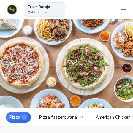
Fresh Pizza - Fresh Rataje
Fresh Rataje
Provide address...
Pizza
Pizza faszerowana
American Chicken
51
21