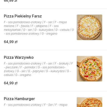
66,99 zł
Pizza Piekielny Farsz
F - sos pomidorowo-ziołowy / F - ser / F - mięso
mielone / F - fasola / F - jałapeno / F - sos
meksykański / G - ser / G - kukurydza / G - cebula / G
- sos pomidorowo-ziołowy / G - oregano
64,99 zł
Pizza Warzywko
F - sos pomidorowo-ziołowy / F - ser / F - brokuły / F
- pieczarki / F - pomidor / G - sos pomidorowo-
ziołowy / G - ser / G - papryka / G - kukurydza / G -
cebula / G - oregano
64,99 zł
Pizza Hamburger
F - sos pomidorowo-ziołowy / F - Ser / F - mięso