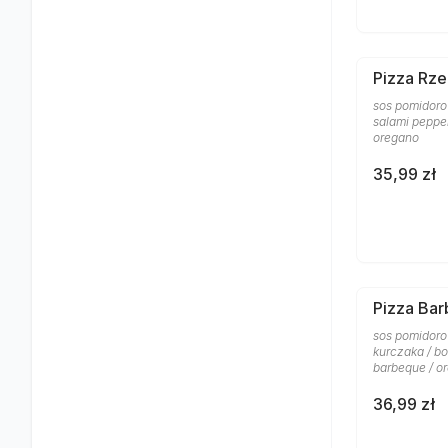
Pizza Rze
sos pomidorow
salami pepper
oregano
35,99 zł
Pizza Ba
sos pomidoro
kurczaka / bo
barbeque / o
36,99 zł