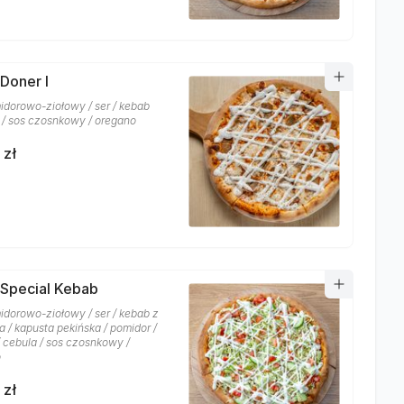
 Doner I
idorowo-ziołowy / ser / kebab
/ sos czosnkowy / oregano
 zł
 Special Kebab
idorowo-ziołowy / ser / kebab z
 / kapusta pekińska / pomidor /
/ cebula / sos czosnkowy /
o
 zł