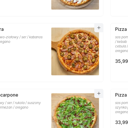
ra
Pizza
wo-ziołowy / ser / kabanos
sos pom
oregano
/ kebab
cebula 
oregan
35,99
scarpone
Pizza
y / ser / rukola / suszony
sos pomi
armezan / oregano
szynka 
oregan
33,99