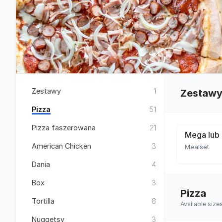
Zestawy
1
Zestaw
Pizza
51
Pizza faszerowana
21
Mega lub 
American Chicken
3
Mealset
Dania
4
Box
3
Pizza
Tortilla
8
Available siz
Nuggetsy
3