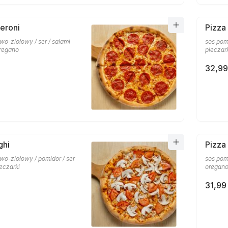
eroni
Pizza
o-ziołowy / ser / salami
sos pom
oregano
pieczar
32,99
ghi
Pizza
wo-ziołowy / pomidor / ser
sos pom
ieczarki
oregan
31,99 