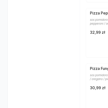
Pizza Pep
sos pomidorow
pepperoni / 
32,99 zł
Pizza Fun
sos pomidoro
/ oregano / p
30,99 zł