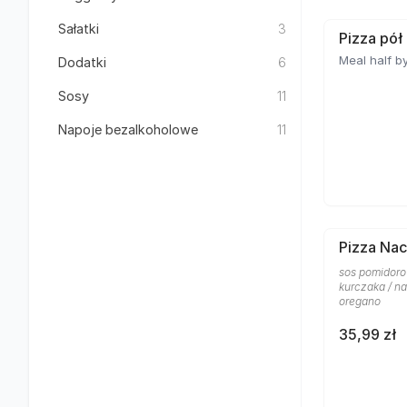
Sałatki
3
Pizza pół
Meal half by
Dodatki
6
Sosy
11
Napoje bezalkoholowe
11
Pizza Nac
sos pomidoro
kurczaka / na
oregano
35,99 zł