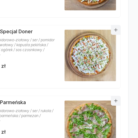
 Specjal Doner
idorowo-ziołowy / ser / pomidor
 wołowy / kapusta pekińska /
/ ogórek / sos czosnkowy /
o
 zł
 Parmeńska
dorowo-ziołowy / ser / rukola /
parmeńska / parmezan /
o
 zł