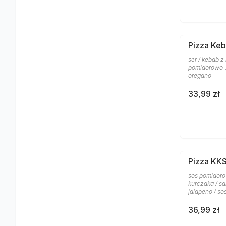
Pizza Keb
ser / kebab z
pomidorowo-z
oregano
33,99 zł
Pizza KK
sos pomidoro
kurczaka / sa
jalapeno / s
36,99 zł