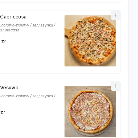
 Capriccosa
idorowo-ziołowy / ser / szynka /
ki / oregano
 zł
 Vesuvio
idorowo-ziołowy / ser / szynka /
o
zł