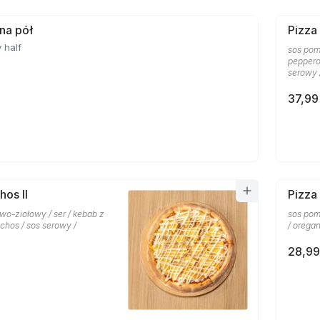
 na pół
Pizza
 half
sos pom
pepperon
serowy 
37,99
hos II
Pizza
wo-ziołowy / ser / kebab z
sos pom
chos / sos serowy /
/ orega
28,99