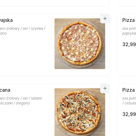
wajska
Pizza
o-ziołowy / ser / szynka /
sos pom
gano
papryka
32,99
scana
Pizza
o-ziołowy / ser / salami
sos pom
ieczarki / oregano
/ cebula
32,99