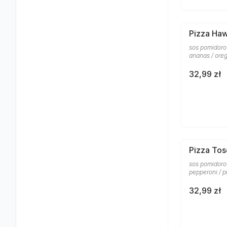
Pizza Ha
sos pomidorow
ananas / ore
32,99 zł
Pizza To
sos pomidorow
pepperoni / p
32,99 zł