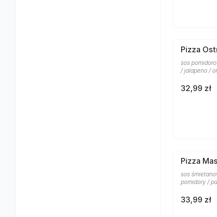
Pizza Ost
sos pomidoro
/ jalapeno / 
32,99 zł
Pizza Ma
sos śmietanow
pomidory / p
33,99 zł