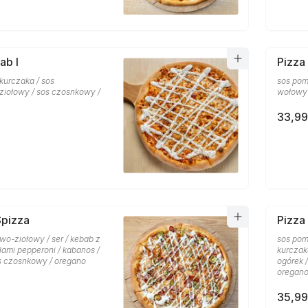
ab I
Pizza
 kurczaka / sos
sos pom
iołowy / sos czosnkowy /
wołowy 
33,99
Spizza
Pizza
wo-ziołowy / ser / kebab z
sos pom
lami pepperoni / kabanos /
kurczaka
os czosnkowy / oregano
ogórek 
oregan
35,99