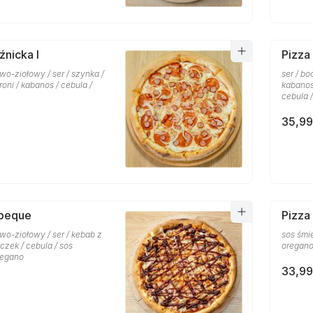
źnicka I
Pizza 
o-ziołowy / ser / szynka /
ser / bo
oni / kabanos / cebula /
kabanos
cebula 
35,99
rbeque
Pizza
wo-ziołowy / ser / kebab z
sos śmi
czek / cebula / sos
oregan
regano
33,99