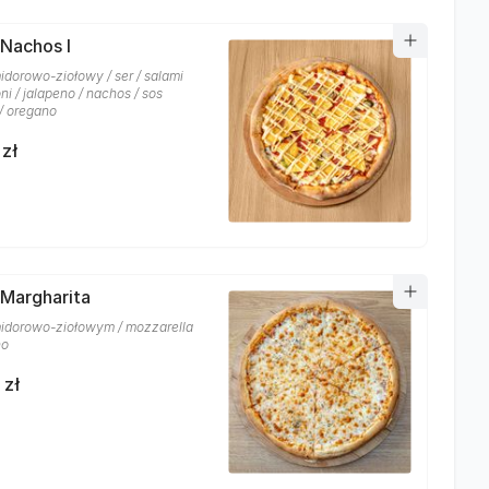
 Nachos I
idorowo-ziołowy / ser / salami
i / jalapeno / nachos / sos
/ oregano
 zł
 Margharita
idorowo-ziołowym / mozzarella
no
 zł