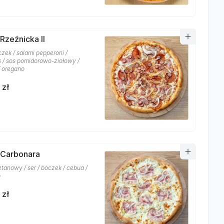
Rzeźnicka II
czek / salami pepperoni /
 / sos pomidorowo-ziołowy /
/ oregano
 zł
 Carbonara
etanowy / ser / boczek / cebua /
o
 zł