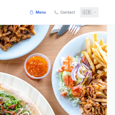
🇬🇧
menu
Contact