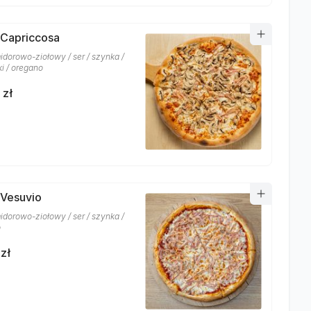
 Capriccosa
idorowo-ziołowy / ser / szynka /
ki / oregano
 zł
 Vesuvio
idorowo-ziołowy / ser / szynka /
o
zł