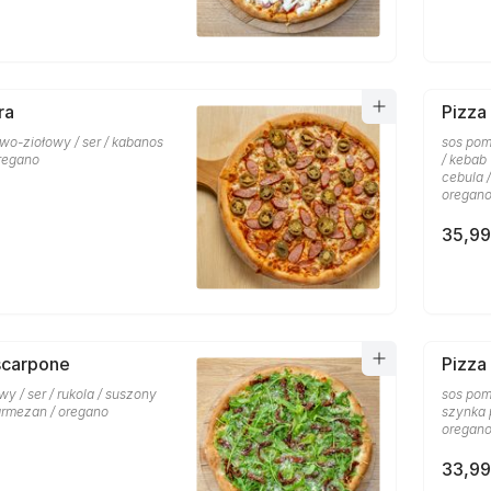
ra
Pizza
wo-ziołowy / ser / kabanos
sos pom
oregano
/ kebab
cebula 
oregan
35,99
scarpone
Pizza
y / ser / rukola / suszony
sos pomi
armezan / oregano
szynka 
oregan
33,99