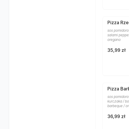
Pizza Rze
sos pomidorow
salami pepper
oregano
35,99 zł
Pizza Ba
sos pomidoro
kurczaka / bo
barbeque / o
36,99 zł