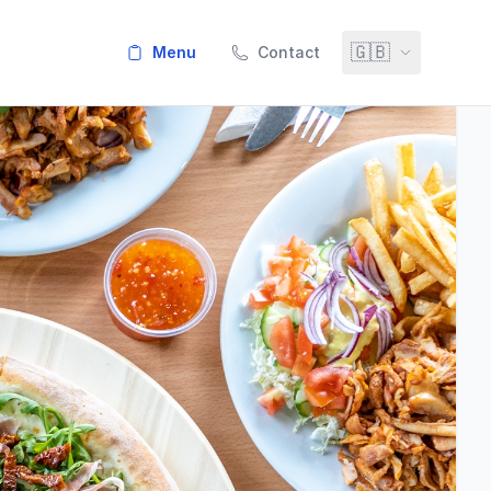
🇬🇧
menu
Contact