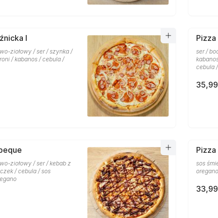
źnicka I
Pizza 
o-ziołowy / ser / szynka /
ser / bo
oni / kabanos / cebula /
kabanos
cebula 
35,99
rbeque
Pizza
wo-ziołowy / ser / kebab z
sos śmi
czek / cebula / sos
oregan
regano
33,99