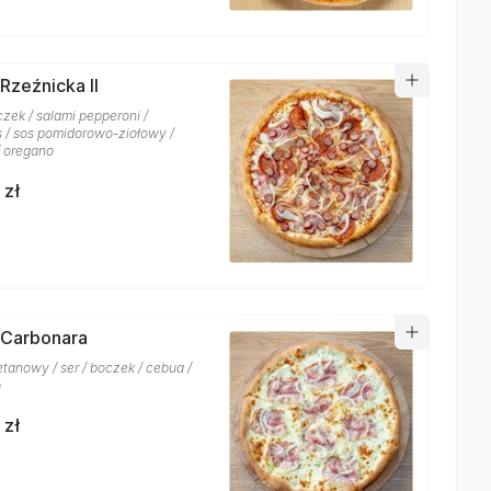
Rzeźnicka II
czek / salami pepperoni /
 / sos pomidorowo-ziołowy /
/ oregano
 zł
 Carbonara
etanowy / ser / boczek / cebua /
o
 zł