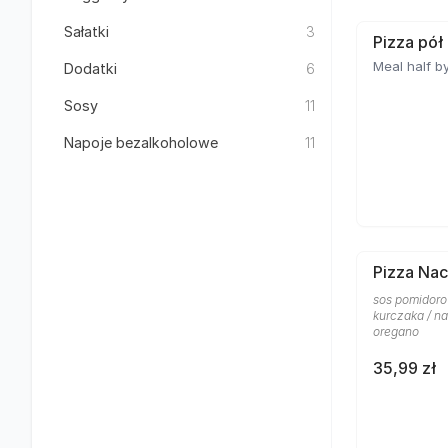
Sałatki
3
Pizza pół
Meal half by
Dodatki
6
Sosy
11
Napoje bezalkoholowe
11
Pizza Nac
sos pomidoro
kurczaka / na
oregano
35,99 zł