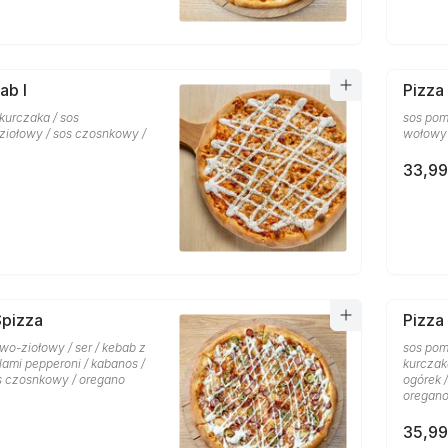
ab I
Pizza
 kurczaka / sos
sos pom
iołowy / sos czosnkowy /
wołowy 
33,99
Spizza
Pizza
wo-ziołowy / ser / kebab z
sos pom
lami pepperoni / kabanos /
kurczaka
os czosnkowy / oregano
ogórek 
oregan
35,99