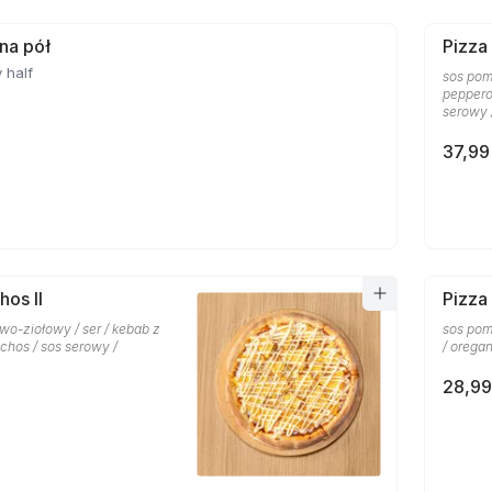
 na pół
Pizza
 half
sos pom
pepperon
serowy 
37,99
hos II
Pizza
wo-ziołowy / ser / kebab z
sos pom
chos / sos serowy /
/ orega
28,99