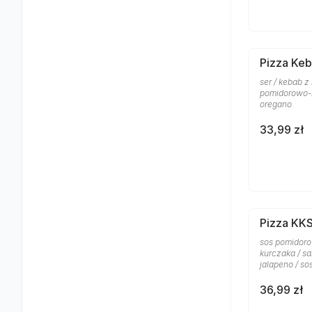
Pizza Keb
ser / kebab z
pomidorowo-z
oregano
33,99 zł
Pizza KK
sos pomidoro
kurczaka / sa
jalapeno / s
36,99 zł