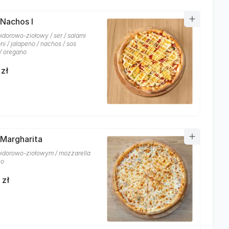
 Nachos I
idorowo-ziołowy / ser / salami
i / jalapeno / nachos / sos
/ oregano
 zł
 Margharita
idorowo-ziołowym / mozzarella
no
 zł