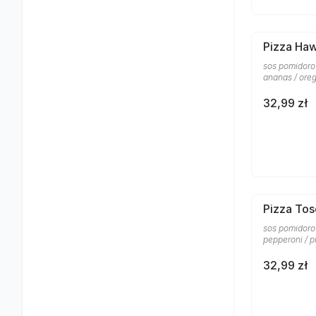
Pizza Ha
sos pomidorow
ananas / ore
32,99 zł
Pizza To
sos pomidorow
pepperoni / p
32,99 zł