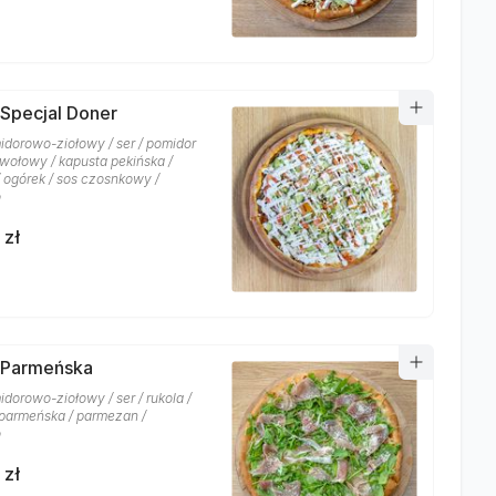
 Specjal Doner
idorowo-ziołowy / ser / pomidor
 wołowy / kapusta pekińska /
/ ogórek / sos czosnkowy /
o
 zł
 Parmeńska
dorowo-ziołowy / ser / rukola /
parmeńska / parmezan /
o
 zł