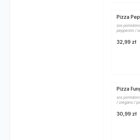
Pizza Pep
sos pomidorow
pepperoni / 
32,99 zł
Pizza Fun
sos pomidoro
/ oregano / p
30,99 zł