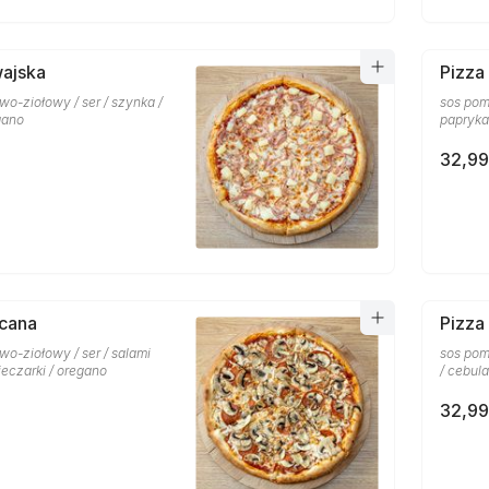
wajska
Pizza
o-ziołowy / ser / szynka /
sos pom
gano
papryka
32,99
scana
Pizza
o-ziołowy / ser / salami
sos pom
ieczarki / oregano
/ cebula
32,99