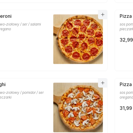
eroni
Pizza
o-ziołowy / ser / salami
sos pom
oregano
pieczar
32,99
ghi
Pizza
wo-ziołowy / pomidor / ser
sos pom
ieczarki
oregan
31,99 