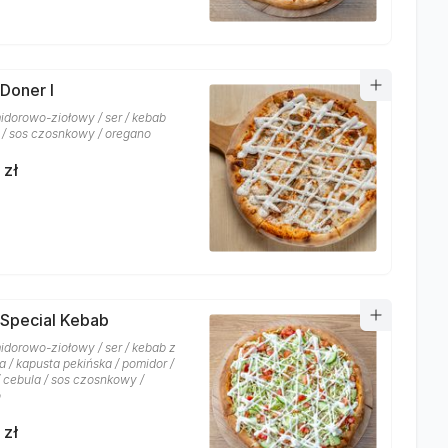
 Doner I
idorowo-ziołowy / ser / kebab
/ sos czosnkowy / oregano
 zł
 Special Kebab
idorowo-ziołowy / ser / kebab z
 / kapusta pekińska / pomidor /
/ cebula / sos czosnkowy /
o
 zł