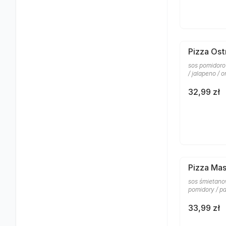
Pizza Ost
sos pomidoro
/ jalapeno / 
32,99 zł
Pizza Ma
sos śmietanow
pomidory / p
33,99 zł