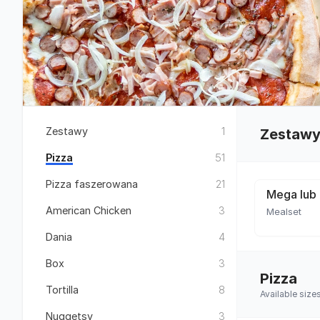
Zestawy
1
Zestaw
Pizza
51
Pizza faszerowana
21
Mega lub 
American Chicken
3
Mealset
Dania
4
Box
3
Pizza
Tortilla
8
Available siz
Nuggetsy
3