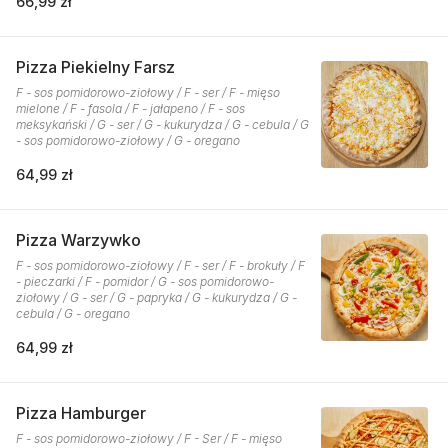
66,99 zł
Pizza Piekielny Farsz
F - sos pomidorowo-ziołowy / F - ser / F - mięso
mielone / F - fasola / F - jałapeno / F - sos
meksykański / G - ser / G - kukurydza / G - cebula / G
- sos pomidorowo-ziołowy / G - oregano
64,99 zł
Pizza Warzywko
F - sos pomidorowo-ziołowy / F - ser / F - brokuły / F
- pieczarki / F - pomidor / G - sos pomidorowo-
ziołowy / G - ser / G - papryka / G - kukurydza / G -
cebula / G - oregano
64,99 zł
Pizza Hamburger
F - sos pomidorowo-ziołowy / F - Ser / F - mięso