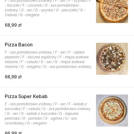
F - sos pomidorowo-ziołowy / F - ser / F - szynka / F
- boczek / F - czosnek / G - sos pomidorowo-
ziołowy / G - ser / G - szynka / G - pieczarki / G -
Cebula / G - oregano
68,99 zł
Pizza Bacon
F - sos pomidorowo-ziołowy / F - ser / F - salami
peperoni / F - boczek wędzony / F - mięso wołowe
mielone / F - cebula / G - ser / G - mięso wołowe
mielone / G - oregano / G - sos pomidorowo-ziołowy
68,99 zł
Pizza Super Kebab
F - sos pomidorowo-ziołowy / F - ser / F - kebab z
kurczaka / F - cebula / G - sos pomidorowo-ziołowy
/ G - ser / G - kebab z kurczaka / G - kapusta
pekińska / G - pomidor / G - ogórek / G - sos
czosnkowy / G - oregano
66,99 zł