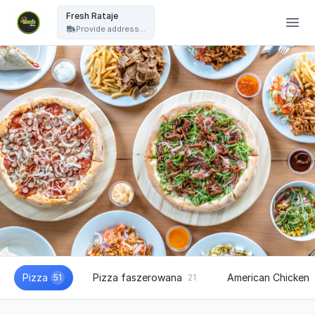
Fresh Pizza - Fresh Rataje
Fresh Rataje
Provide address...
Pizza
Pizza faszerowana
American Chicken
51
21