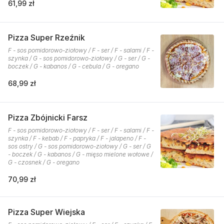
61,99 zł
Pizza Super Rzeźnik
F - sos pomidorowo-ziołowy / F - ser / F - salami / F -
szynka / G - sos pomidorowo-ziołowy / G - ser / G -
boczek / G - kabanos / G - cebula / G - oregano
68,99 zł
Pizza Zbójnicki Farsz
F - sos pomidorowo-ziołowy / F - ser / F - salami / F -
szynka / F - kebab / F - papryka / F - jalapeno / F -
sos ostry / G - sos pomidorowo-ziołowy / G - ser / G
- boczek / G - kabanos / G - mięso mielone wołowe /
G - czosnek / G - oregano
70,99 zł
Pizza Super Wiejska