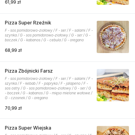
61,99 zł
Pizza Super Rzeźnik
F - sos pomidorowo-ziołowy / F - ser / F - salami / F -
szynka / G - sos pomidorowo-ziołowy / G - ser / G -
boczek / G - kabanos / G - cebula / G - oregano
68,99 zł
Pizza Zbójnicki Farsz
F - sos pomidorowo-ziołowy / F - ser / F - salami / F -
szynka / F - kebab / F - papryka / F - jalapeno / F -
sos ostry / G - sos pomidorowo-ziołowy / G - ser / G
- boczek / G - kabanos / G - mięso mielone wołowe /
G - czosnek / G - oregano
70,99 zł
Pizza Super Wiejska