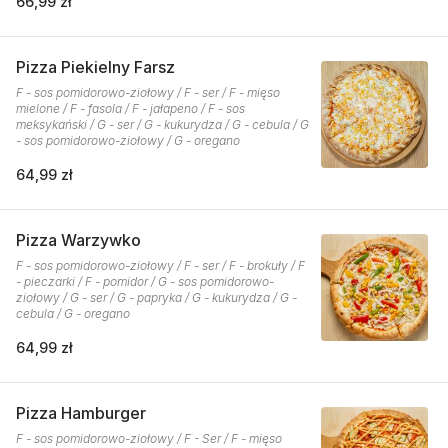
66,99 zł
Pizza Piekielny Farsz
F - sos pomidorowo-ziołowy / F - ser / F - mięso
mielone / F - fasola / F - jałapeno / F - sos
meksykański / G - ser / G - kukurydza / G - cebula / G
- sos pomidorowo-ziołowy / G - oregano
64,99 zł
Pizza Warzywko
F - sos pomidorowo-ziołowy / F - ser / F - brokuły / F
- pieczarki / F - pomidor / G - sos pomidorowo-
ziołowy / G - ser / G - papryka / G - kukurydza / G -
cebula / G - oregano
64,99 zł
Pizza Hamburger
F - sos pomidorowo-ziołowy / F - Ser / F - mięso