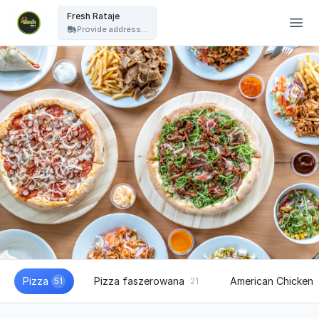
Fresh Pizza - Fresh Rataje
Fresh Rataje
Provide address...
Pizza
Pizza faszerowana
American Chicken
51
21