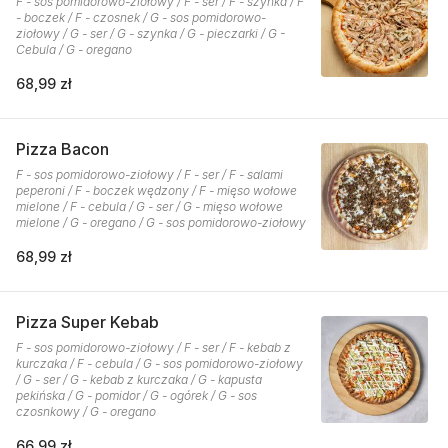
F - sos pomidorowo-ziołowy / F - ser / F - szynka / F
- boczek / F - czosnek / G - sos pomidorowo-
ziołowy / G - ser / G - szynka / G - pieczarki / G -
Cebula / G - oregano
68,99 zł
Pizza Bacon
F - sos pomidorowo-ziołowy / F - ser / F - salami
peperoni / F - boczek wędzony / F - mięso wołowe
mielone / F - cebula / G - ser / G - mięso wołowe
mielone / G - oregano / G - sos pomidorowo-ziołowy
68,99 zł
Pizza Super Kebab
F - sos pomidorowo-ziołowy / F - ser / F - kebab z
kurczaka / F - cebula / G - sos pomidorowo-ziołowy
/ G - ser / G - kebab z kurczaka / G - kapusta
pekińska / G - pomidor / G - ogórek / G - sos
czosnkowy / G - oregano
66,99 zł