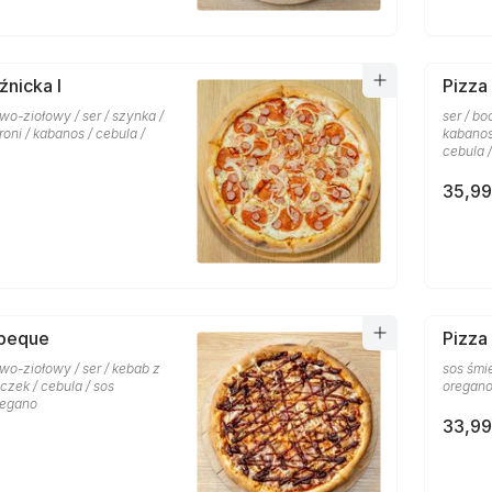
źnicka I
Pizza 
o-ziołowy / ser / szynka /
ser / bo
oni / kabanos / cebula /
kabanos
cebula 
35,99
rbeque
Pizza
wo-ziołowy / ser / kebab z
sos śmi
czek / cebula / sos
oregan
regano
33,99