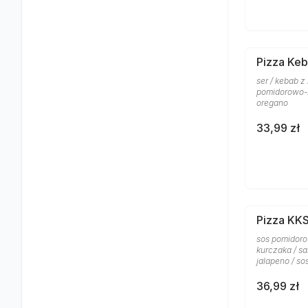
Pizza Keb
ser / kebab z
pomidorowo-z
oregano
33,99 zł
Pizza KK
sos pomidoro
kurczaka / sa
jalapeno / s
36,99 zł