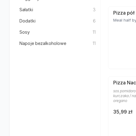
Sałatki
3
Pizza pół
Meal half by
Dodatki
6
Sosy
11
Napoje bezalkoholowe
11
Pizza Nac
sos pomidoro
kurczaka / na
oregano
35,99 zł