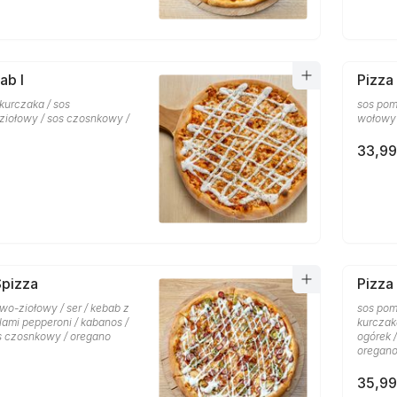
ab I
Pizza
 kurczaka / sos
sos pom
iołowy / sos czosnkowy /
wołowy 
33,99
Spizza
Pizza
wo-ziołowy / ser / kebab z
sos pom
lami pepperoni / kabanos /
kurczaka
os czosnkowy / oregano
ogórek 
oregan
35,99