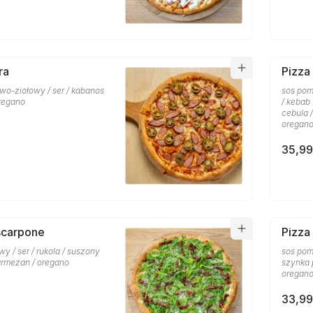
ra
Pizza
wo-ziołowy / ser / kabanos
sos pom
oregano
/ kebab
cebula 
oregan
35,99
scarpone
Pizza
y / ser / rukola / suszony
sos pomi
armezan / oregano
szynka 
oregan
33,99