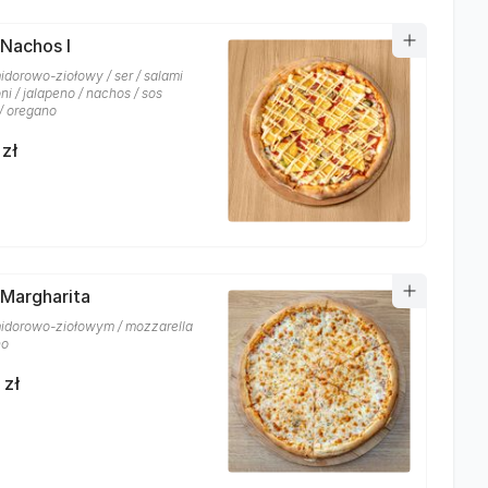
 Nachos I
idorowo-ziołowy / ser / salami
i / jalapeno / nachos / sos
/ oregano
 zł
 Margharita
idorowo-ziołowym / mozzarella
no
 zł