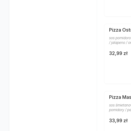
Pizza Ost
sos pomidoro
/ jalapeno / 
32,99 zł
Pizza Ma
sos śmietanow
pomidory / p
33,99 zł