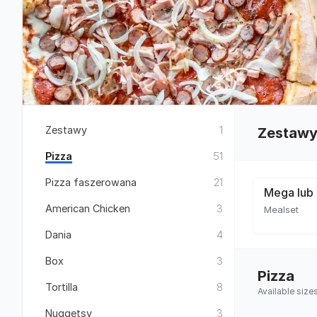
Zestawy
1
Zestaw
Pizza
51
Pizza faszerowana
21
Mega lub 
American Chicken
3
Mealset
Dania
4
Box
3
Pizza
Tortilla
8
Available siz
Nuggetsy
3