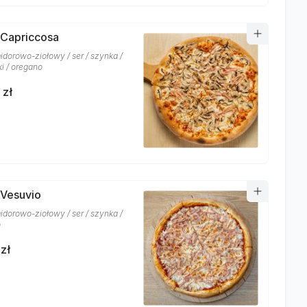
 Capriccosa
idorowo-ziołowy / ser / szynka /
ki / oregano
 zł
 Vesuvio
idorowo-ziołowy / ser / szynka /
o
zł