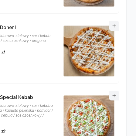
 Doner I
idorowo-ziołowy / ser / kebab
/ sos czosnkowy / oregano
 zł
 Special Kebab
idorowo-ziołowy / ser / kebab z
 / kapusta pekińska / pomidor /
/ cebula / sos czosnkowy /
o
 zł