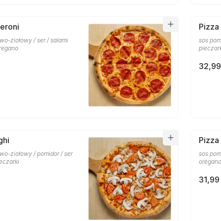
eroni
Pizza
o-ziołowy / ser / salami
sos pom
oregano
pieczar
32,99
ghi
Pizza
wo-ziołowy / pomidor / ser
sos pom
ieczarki
oregan
31,99 