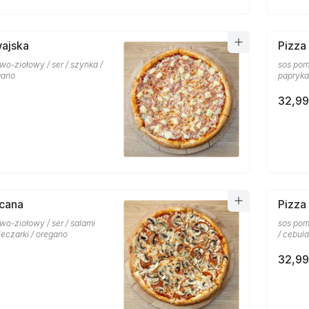
wajska
Pizza
o-ziołowy / ser / szynka /
sos pom
gano
papryka
32,99
scana
Pizza
o-ziołowy / ser / salami
sos pom
ieczarki / oregano
/ cebula
32,99