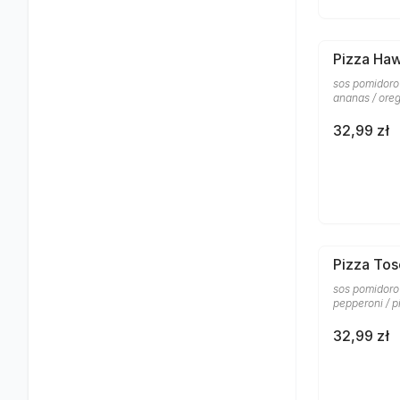
Pizza Ha
sos pomidorow
ananas / ore
32,99 zł
Pizza To
sos pomidorow
pepperoni / p
32,99 zł