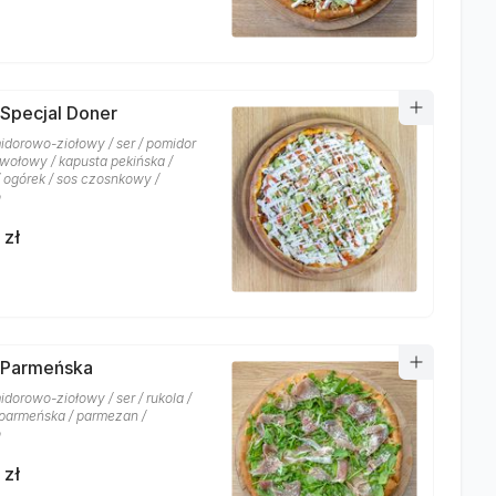
 Specjal Doner
idorowo-ziołowy / ser / pomidor
 wołowy / kapusta pekińska /
/ ogórek / sos czosnkowy /
o
 zł
 Parmeńska
dorowo-ziołowy / ser / rukola /
parmeńska / parmezan /
o
 zł