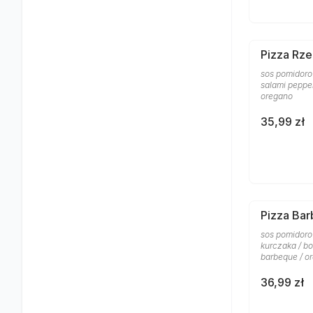
Pizza Rze
sos pomidorow
salami pepper
oregano
35,99 zł
Pizza Ba
sos pomidoro
kurczaka / bo
barbeque / o
36,99 zł