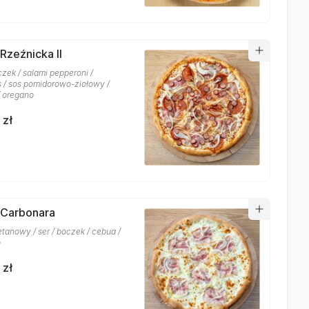
Rzeźnicka II
czek / salami pepperoni /
 / sos pomidorowo-ziołowy /
/ oregano
 zł
 Carbonara
etanowy / ser / boczek / cebua /
o
 zł