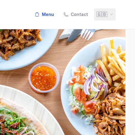
🇬🇧
menu
Contact