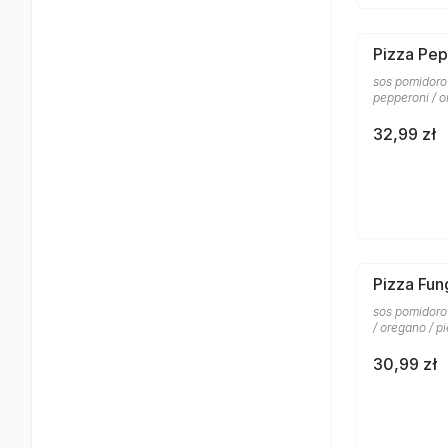
Pizza Pep
sos pomidorow
pepperoni / 
32,99 zł
Pizza Fun
sos pomidoro
/ oregano / p
30,99 zł