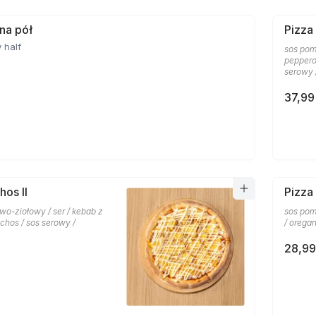
 na pół
Pizza
 half
sos pom
pepperon
serowy 
37,99
hos II
Pizza
wo-ziołowy / ser / kebab z
sos pom
chos / sos serowy /
/ orega
28,99