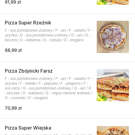
61,99 zł
Pizza Super Rzeźnik
F - sos pomidorowo-ziołowy / F - ser / F - salami / F -
szynka / G - sos pomidorowo-ziołowy / G - ser / G -
boczek / G - kabanos / G - cebula / G - oregano
68,99 zł
Pizza Zbójnicki Farsz
F - sos pomidorowo-ziołowy / F - ser / F - salami / F -
szynka / F - kebab / F - papryka / F - jalapeno / F -
sos ostry / G - sos pomidorowo-ziołowy / G - ser / G
- boczek / G - kabanos / G - mięso mielone wołowe /
G - czosnek / G - oregano
70,99 zł
Pizza Super Wiejska