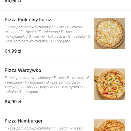
66,99 zł
Pizza Piekielny Farsz
F - sos pomidorowo-ziołowy / F - ser / F - mięso
mielone / F - fasola / F - jałapeno / F - sos
meksykański / G - ser / G - kukurydza / G - cebula / G
- sos pomidorowo-ziołowy / G - oregano
64,99 zł
Pizza Warzywko
F - sos pomidorowo-ziołowy / F - ser / F - brokuły / F
- pieczarki / F - pomidor / G - sos pomidorowo-
ziołowy / G - ser / G - papryka / G - kukurydza / G -
cebula / G - oregano
64,99 zł
Pizza Hamburger
F - sos pomidorowo-ziołowy / F - Ser / F - mięso