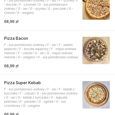
F - sos pomidorowo-ziołowy / F - ser / F - szynka / F
- boczek / F - czosnek / G - sos pomidorowo-
ziołowy / G - ser / G - szynka / G - pieczarki / G -
Cebula / G - oregano
68,99 zł
Pizza Bacon
F - sos pomidorowo-ziołowy / F - ser / F - salami
peperoni / F - boczek wędzony / F - mięso wołowe
mielone / F - cebula / G - ser / G - mięso wołowe
mielone / G - oregano / G - sos pomidorowo-ziołowy
68,99 zł
Pizza Super Kebab
F - sos pomidorowo-ziołowy / F - ser / F - kebab z
kurczaka / F - cebula / G - sos pomidorowo-ziołowy
/ G - ser / G - kebab z kurczaka / G - kapusta
pekińska / G - pomidor / G - ogórek / G - sos
czosnkowy / G - oregano
66,99 zł