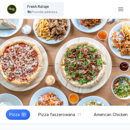
Fresh Pizza - Fresh Rataje
Fresh Rataje
Provide address...
Pizza
Pizza faszerowana
American Chicken
51
21