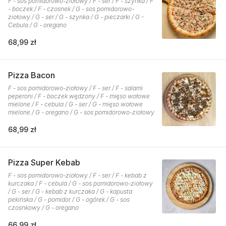
F - sos pomidorowo-ziołowy / F - ser / F - szynka / F
- boczek / F - czosnek / G - sos pomidorowo-
ziołowy / G - ser / G - szynka / G - pieczarki / G -
Cebula / G - oregano
68,99 zł
Pizza Bacon
F - sos pomidorowo-ziołowy / F - ser / F - salami
peperoni / F - boczek wędzony / F - mięso wołowe
mielone / F - cebula / G - ser / G - mięso wołowe
mielone / G - oregano / G - sos pomidorowo-ziołowy
68,99 zł
Pizza Super Kebab
F - sos pomidorowo-ziołowy / F - ser / F - kebab z
kurczaka / F - cebula / G - sos pomidorowo-ziołowy
/ G - ser / G - kebab z kurczaka / G - kapusta
pekińska / G - pomidor / G - ogórek / G - sos
czosnkowy / G - oregano
66,99 zł