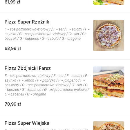
61,99 zł
Pizza Super Rzeźnik
F - sos pomidorowo-ziołowy / F - ser / F - salami / F -
szynka / G - sos pomidorowo-ziołowy / G - ser / G -
boczek / G - kabanos / G - cebula / G - oregano
68,99 zł
Pizza Zbójnicki Farsz
F - sos pomidorowo-ziołowy / F - ser / F - salami / F -
szynka / F - kebab / F - papryka / F - jalapeno / F -
sos ostry / G - sos pomidorowo-ziołowy / G - ser / G
- boczek / G - kabanos / G - mięso mielone wołowe /
G - czosnek / G - oregano
70,99 zł
Pizza Super Wiejska