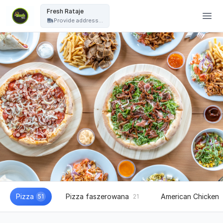
Fresh Pizza - Fresh Rataje
Fresh Rataje
Provide address...
Pizza
Pizza faszerowana
American Chicken
51
21