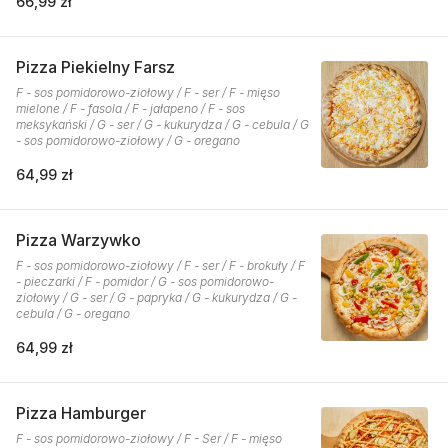
66,99 zł
Pizza Piekielny Farsz
F - sos pomidorowo-ziołowy / F - ser / F - mięso
mielone / F - fasola / F - jałapeno / F - sos
meksykański / G - ser / G - kukurydza / G - cebula / G
- sos pomidorowo-ziołowy / G - oregano
64,99 zł
Pizza Warzywko
F - sos pomidorowo-ziołowy / F - ser / F - brokuły / F
- pieczarki / F - pomidor / G - sos pomidorowo-
ziołowy / G - ser / G - papryka / G - kukurydza / G -
cebula / G - oregano
64,99 zł
Pizza Hamburger
F - sos pomidorowo-ziołowy / F - Ser / F - mięso