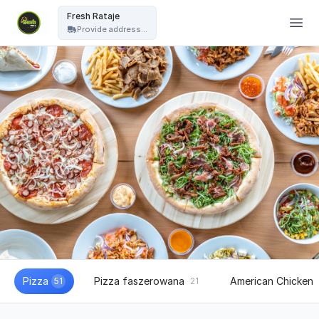
Fresh Pizza - Fresh Rataje
Fresh Rataje
Provide address...
Pizza
Pizza faszerowana
American Chicken
51
21