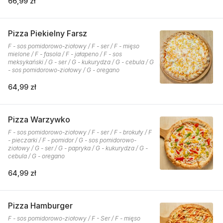
66,99 zł
Pizza Piekielny Farsz
F - sos pomidorowo-ziołowy / F - ser / F - mięso
mielone / F - fasola / F - jałapeno / F - sos
meksykański / G - ser / G - kukurydza / G - cebula / G
- sos pomidorowo-ziołowy / G - oregano
64,99 zł
Pizza Warzywko
F - sos pomidorowo-ziołowy / F - ser / F - brokuły / F
- pieczarki / F - pomidor / G - sos pomidorowo-
ziołowy / G - ser / G - papryka / G - kukurydza / G -
cebula / G - oregano
64,99 zł
Pizza Hamburger
F - sos pomidorowo-ziołowy / F - Ser / F - mięso