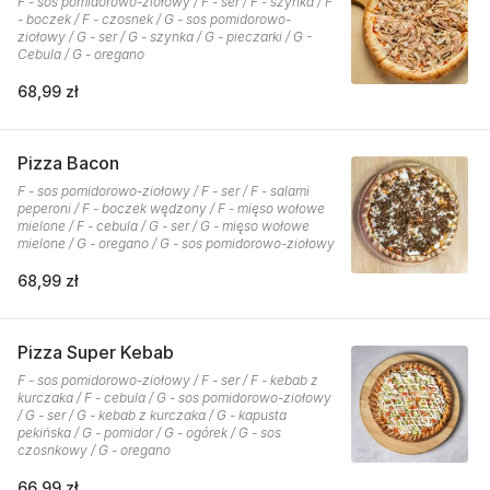
F - sos pomidorowo-ziołowy / F - ser / F - szynka / F
- boczek / F - czosnek / G - sos pomidorowo-
ziołowy / G - ser / G - szynka / G - pieczarki / G -
Cebula / G - oregano
68,99 zł
Pizza Bacon
F - sos pomidorowo-ziołowy / F - ser / F - salami
peperoni / F - boczek wędzony / F - mięso wołowe
mielone / F - cebula / G - ser / G - mięso wołowe
mielone / G - oregano / G - sos pomidorowo-ziołowy
68,99 zł
Pizza Super Kebab
F - sos pomidorowo-ziołowy / F - ser / F - kebab z
kurczaka / F - cebula / G - sos pomidorowo-ziołowy
/ G - ser / G - kebab z kurczaka / G - kapusta
pekińska / G - pomidor / G - ogórek / G - sos
czosnkowy / G - oregano
66,99 zł