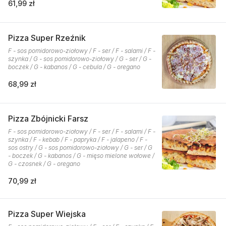
61,99 zł
Pizza Super Rzeźnik
F - sos pomidorowo-ziołowy / F - ser / F - salami / F -
szynka / G - sos pomidorowo-ziołowy / G - ser / G -
boczek / G - kabanos / G - cebula / G - oregano
68,99 zł
Pizza Zbójnicki Farsz
F - sos pomidorowo-ziołowy / F - ser / F - salami / F -
szynka / F - kebab / F - papryka / F - jalapeno / F -
sos ostry / G - sos pomidorowo-ziołowy / G - ser / G
- boczek / G - kabanos / G - mięso mielone wołowe /
G - czosnek / G - oregano
70,99 zł
Pizza Super Wiejska