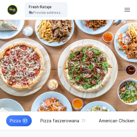
Fresh Pizza - Fresh Rataje
Fresh Rataje
Provide address...
Pizza
Pizza faszerowana
American Chicken
51
21