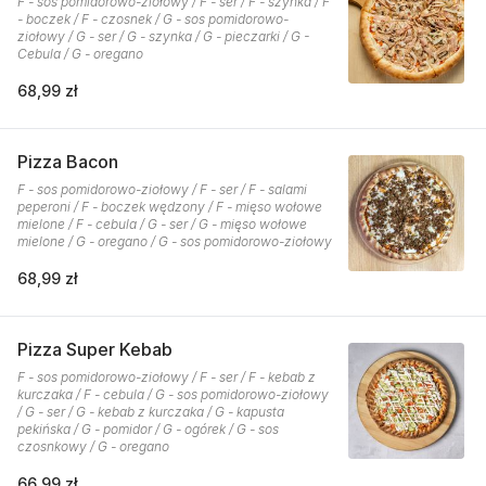
F - sos pomidorowo-ziołowy / F - ser / F - szynka / F
- boczek / F - czosnek / G - sos pomidorowo-
ziołowy / G - ser / G - szynka / G - pieczarki / G -
Cebula / G - oregano
68,99 zł
Pizza Bacon
F - sos pomidorowo-ziołowy / F - ser / F - salami
peperoni / F - boczek wędzony / F - mięso wołowe
mielone / F - cebula / G - ser / G - mięso wołowe
mielone / G - oregano / G - sos pomidorowo-ziołowy
68,99 zł
Pizza Super Kebab
F - sos pomidorowo-ziołowy / F - ser / F - kebab z
kurczaka / F - cebula / G - sos pomidorowo-ziołowy
/ G - ser / G - kebab z kurczaka / G - kapusta
pekińska / G - pomidor / G - ogórek / G - sos
czosnkowy / G - oregano
66,99 zł