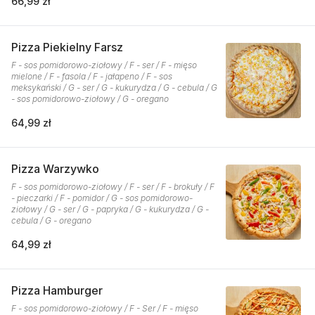
66,99 zł
Pizza Piekielny Farsz
F - sos pomidorowo-ziołowy / F - ser / F - mięso
mielone / F - fasola / F - jałapeno / F - sos
meksykański / G - ser / G - kukurydza / G - cebula / G
- sos pomidorowo-ziołowy / G - oregano
64,99 zł
Pizza Warzywko
F - sos pomidorowo-ziołowy / F - ser / F - brokuły / F
- pieczarki / F - pomidor / G - sos pomidorowo-
ziołowy / G - ser / G - papryka / G - kukurydza / G -
cebula / G - oregano
64,99 zł
Pizza Hamburger
F - sos pomidorowo-ziołowy / F - Ser / F - mięso