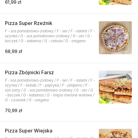
61,99 zł
Pizza Super Rzeźnik
F - sos pomidorowo-ziołowy / F - ser / F - salami / F -
szynka / G - sos pomidorowo-ziołowy / G - ser / G -
boczek / G - kabanos / G - cebula / G - oregano
68,99 zł
Pizza Zbójnicki Farsz
F - sos pomidorowo-ziołowy / F - ser / F - salami / F -
szynka / F - kebab / F - papryka / F - jalapeno / F -
sos ostry / G - sos pomidorowo-ziołowy / G - ser / G
- boczek / G - kabanos / G - mięso mielone wołowe /
G - czosnek / G - oregano
70,99 zł
Pizza Super Wiejska