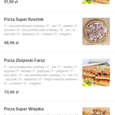
61,99 zł
Pizza Super Rzeźnik
F - sos pomidorowo-ziołowy / F - ser / F - salami / F -
szynka / G - sos pomidorowo-ziołowy / G - ser / G -
boczek / G - kabanos / G - cebula / G - oregano
68,99 zł
Pizza Zbójnicki Farsz
F - sos pomidorowo-ziołowy / F - ser / F - salami / F -
szynka / F - kebab / F - papryka / F - jalapeno / F -
sos ostry / G - sos pomidorowo-ziołowy / G - ser / G
- boczek / G - kabanos / G - mięso mielone wołowe /
G - czosnek / G - oregano
70,99 zł
Pizza Super Wiejska