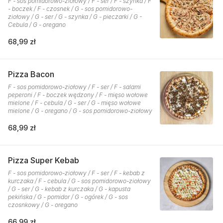
F - sos pomidorowo-ziołowy / F - ser / F - szynka / F
- boczek / F - czosnek / G - sos pomidorowo-
ziołowy / G - ser / G - szynka / G - pieczarki / G -
Cebula / G - oregano
68,99 zł
Pizza Bacon
F - sos pomidorowo-ziołowy / F - ser / F - salami
peperoni / F - boczek wędzony / F - mięso wołowe
mielone / F - cebula / G - ser / G - mięso wołowe
mielone / G - oregano / G - sos pomidorowo-ziołowy
68,99 zł
Pizza Super Kebab
F - sos pomidorowo-ziołowy / F - ser / F - kebab z
kurczaka / F - cebula / G - sos pomidorowo-ziołowy
/ G - ser / G - kebab z kurczaka / G - kapusta
pekińska / G - pomidor / G - ogórek / G - sos
czosnkowy / G - oregano
66,99 zł