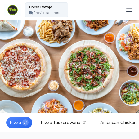
Fresh Pizza - Fresh Rataje
Fresh Rataje
Provide address...
Pizza
Pizza faszerowana
American Chicken
51
21