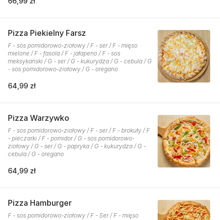
66,99 zł
Pizza Piekielny Farsz
F - sos pomidorowo-ziołowy / F - ser / F - mięso
mielone / F - fasola / F - jałapeno / F - sos
meksykański / G - ser / G - kukurydza / G - cebula / G
- sos pomidorowo-ziołowy / G - oregano
64,99 zł
Pizza Warzywko
F - sos pomidorowo-ziołowy / F - ser / F - brokuły / F
- pieczarki / F - pomidor / G - sos pomidorowo-
ziołowy / G - ser / G - papryka / G - kukurydza / G -
cebula / G - oregano
64,99 zł
Pizza Hamburger
F - sos pomidorowo-ziołowy / F - Ser / F - mięso