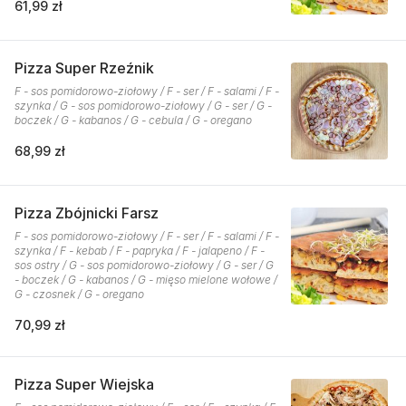
61,99 zł
Pizza Super Rzeźnik
F - sos pomidorowo-ziołowy / F - ser / F - salami / F -
szynka / G - sos pomidorowo-ziołowy / G - ser / G -
boczek / G - kabanos / G - cebula / G - oregano
68,99 zł
Pizza Zbójnicki Farsz
F - sos pomidorowo-ziołowy / F - ser / F - salami / F -
szynka / F - kebab / F - papryka / F - jalapeno / F -
sos ostry / G - sos pomidorowo-ziołowy / G - ser / G
- boczek / G - kabanos / G - mięso mielone wołowe /
G - czosnek / G - oregano
70,99 zł
Pizza Super Wiejska