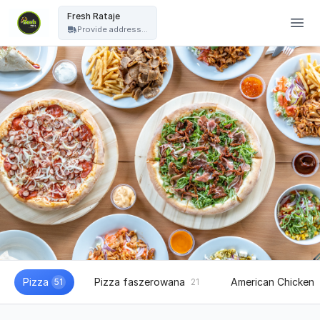
Fresh Pizza - Fresh Rataje
Fresh Rataje
Provide address...
Pizza
Pizza faszerowana
American Chicken
51
21