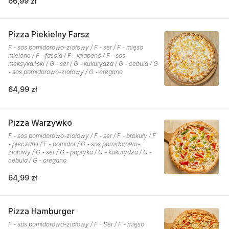
66,99 zł
Pizza Piekielny Farsz
F - sos pomidorowo-ziołowy / F - ser / F - mięso
mielone / F - fasola / F - jałapeno / F - sos
meksykański / G - ser / G - kukurydza / G - cebula / G
- sos pomidorowo-ziołowy / G - oregano
64,99 zł
Pizza Warzywko
F - sos pomidorowo-ziołowy / F - ser / F - brokuły / F
- pieczarki / F - pomidor / G - sos pomidorowo-
ziołowy / G - ser / G - papryka / G - kukurydza / G -
cebula / G - oregano
64,99 zł
Pizza Hamburger
F - sos pomidorowo-ziołowy / F - Ser / F - mięso