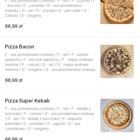
F - sos pomidorowo-ziołowy / F - ser / F - szynka / F
- boczek / F - czosnek / G - sos pomidorowo-
ziołowy / G - ser / G - szynka / G - pieczarki / G -
Cebula / G - oregano
68,99 zł
Pizza Bacon
F - sos pomidorowo-ziołowy / F - ser / F - salami
peperoni / F - boczek wędzony / F - mięso wołowe
mielone / F - cebula / G - ser / G - mięso wołowe
mielone / G - oregano / G - sos pomidorowo-ziołowy
68,99 zł
Pizza Super Kebab
F - sos pomidorowo-ziołowy / F - ser / F - kebab z
kurczaka / F - cebula / G - sos pomidorowo-ziołowy
/ G - ser / G - kebab z kurczaka / G - kapusta
pekińska / G - pomidor / G - ogórek / G - sos
czosnkowy / G - oregano
66,99 zł