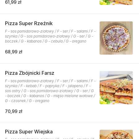
61,99 zł
Pizza Super Rzeźnik
F - sos pomidorowo-ziołowy / F - ser / F - salami / F -
szynka / G - sos pomidorowo-ziołowy / G - ser / G -
boczek / G - kabanos / G - cebula / G - oregano
68,99 zł
Pizza Zbójnicki Farsz
F - sos pomidorowo-ziołowy / F - ser / F - salami / F -
szynka / F - kebab / F - papryka / F - jalapeno / F -
sos ostry / G - sos pomidorowo-ziołowy / G - ser / G
- boczek / G - kabanos / G - mięso mielone wołowe /
G - czosnek / G - oregano
70,99 zł
Pizza Super Wiejska