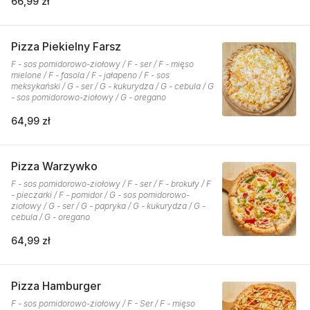
66,99 zł
Pizza Piekielny Farsz
F - sos pomidorowo-ziołowy / F - ser / F - mięso
mielone / F - fasola / F - jałapeno / F - sos
meksykański / G - ser / G - kukurydza / G - cebula / G
- sos pomidorowo-ziołowy / G - oregano
64,99 zł
Pizza Warzywko
F - sos pomidorowo-ziołowy / F - ser / F - brokuły / F
- pieczarki / F - pomidor / G - sos pomidorowo-
ziołowy / G - ser / G - papryka / G - kukurydza / G -
cebula / G - oregano
64,99 zł
Pizza Hamburger
F - sos pomidorowo-ziołowy / F - Ser / F - mięso