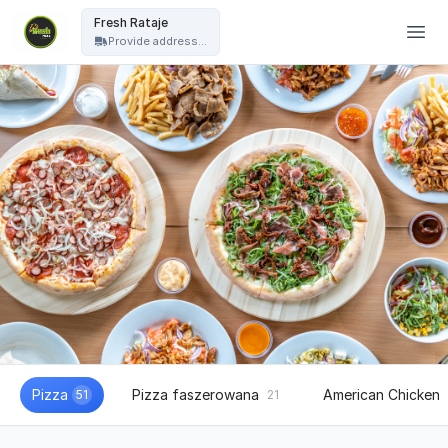
Fresh Pizza - Fresh Rataje
Fresh Rataje
Provide address...
Pizza
Pizza faszerowana
American Chicken
51
21