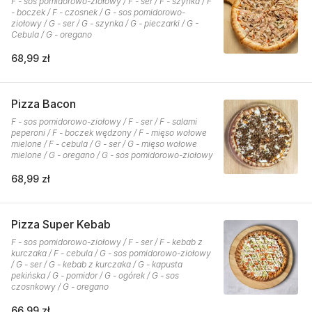
F - sos pomidorowo-ziołowy / F - ser / F - szynka / F
- boczek / F - czosnek / G - sos pomidorowo-
ziołowy / G - ser / G - szynka / G - pieczarki / G -
Cebula / G - oregano
68,99 zł
Pizza Bacon
F - sos pomidorowo-ziołowy / F - ser / F - salami
peperoni / F - boczek wędzony / F - mięso wołowe
mielone / F - cebula / G - ser / G - mięso wołowe
mielone / G - oregano / G - sos pomidorowo-ziołowy
68,99 zł
Pizza Super Kebab
F - sos pomidorowo-ziołowy / F - ser / F - kebab z
kurczaka / F - cebula / G - sos pomidorowo-ziołowy
/ G - ser / G - kebab z kurczaka / G - kapusta
pekińska / G - pomidor / G - ogórek / G - sos
czosnkowy / G - oregano
66,99 zł