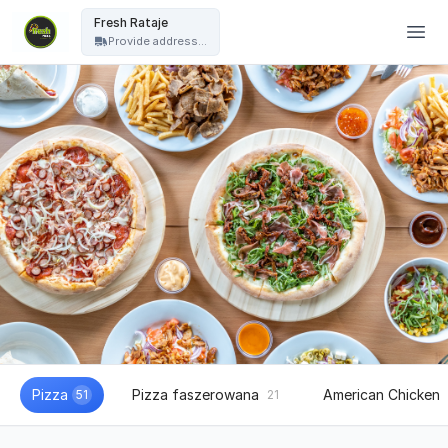
Fresh Pizza - Fresh Rataje
Fresh Rataje
Provide address...
Pizza
Pizza faszerowana
American Chicken
51
21