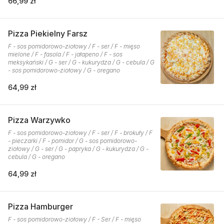
66,99 zł
Pizza Piekielny Farsz
F - sos pomidorowo-ziołowy / F - ser / F - mięso
mielone / F - fasola / F - jałapeno / F - sos
meksykański / G - ser / G - kukurydza / G - cebula / G
- sos pomidorowo-ziołowy / G - oregano
64,99 zł
Pizza Warzywko
F - sos pomidorowo-ziołowy / F - ser / F - brokuły / F
- pieczarki / F - pomidor / G - sos pomidorowo-
ziołowy / G - ser / G - papryka / G - kukurydza / G -
cebula / G - oregano
64,99 zł
Pizza Hamburger
F - sos pomidorowo-ziołowy / F - Ser / F - mięso