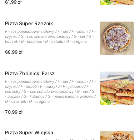
61,99 zł
Pizza Super Rzeźnik
F - sos pomidorowo-ziołowy / F - ser / F - salami / F -
szynka / G - sos pomidorowo-ziołowy / G - ser / G -
boczek / G - kabanos / G - cebula / G - oregano
68,99 zł
Pizza Zbójnicki Farsz
F - sos pomidorowo-ziołowy / F - ser / F - salami / F -
szynka / F - kebab / F - papryka / F - jalapeno / F -
sos ostry / G - sos pomidorowo-ziołowy / G - ser / G
- boczek / G - kabanos / G - mięso mielone wołowe /
G - czosnek / G - oregano
70,99 zł
Pizza Super Wiejska