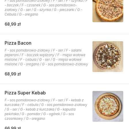
F - sos pomidorowo-ziołowy / F - ser / F - szynka / F
- boczek / F - czosnek / G - sos pomidorowo-
ziołowy / G - ser / G - szynka / G - pieczarki / G -
Cebula / G - oregano
68,99 zł
Pizza Bacon
F - sos pomidorowo-ziołowy / F - ser / F - salami
peperoni / F - boczek wędzony / F - mięso wołowe
mielone / F - cebula / G - ser / G - mięso wołowe
mielone / G - oregano / G - sos pomidorowo-ziołowy
68,99 zł
Pizza Super Kebab
F - sos pomidorowo-ziołowy / F - ser / F - kebab z
kurczaka / F - cebula / G - sos pomidorowo-ziołowy
/ G - ser / G - kebab z kurczaka / G - kapusta
pekińska / G - pomidor / G - ogórek / G - sos
czosnkowy / G - oregano
66,99 zł