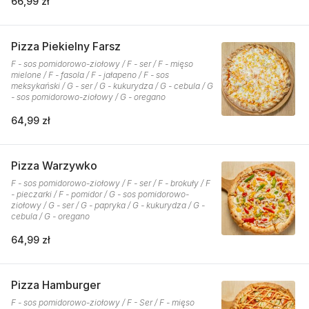
66,99 zł
Pizza Piekielny Farsz
F - sos pomidorowo-ziołowy / F - ser / F - mięso
mielone / F - fasola / F - jałapeno / F - sos
meksykański / G - ser / G - kukurydza / G - cebula / G
- sos pomidorowo-ziołowy / G - oregano
64,99 zł
Pizza Warzywko
F - sos pomidorowo-ziołowy / F - ser / F - brokuły / F
- pieczarki / F - pomidor / G - sos pomidorowo-
ziołowy / G - ser / G - papryka / G - kukurydza / G -
cebula / G - oregano
64,99 zł
Pizza Hamburger
F - sos pomidorowo-ziołowy / F - Ser / F - mięso