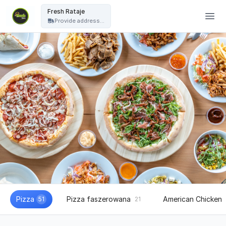
Fresh Pizza - Fresh Rataje
Fresh Rataje
Provide address...
Pizza
Pizza faszerowana
American Chicken
51
21