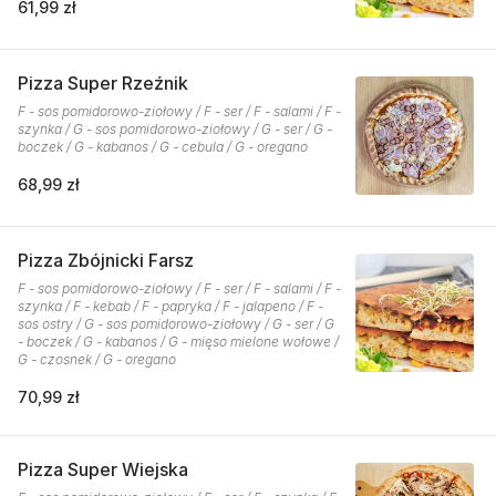
61,99 zł
Pizza Super Rzeźnik
F - sos pomidorowo-ziołowy / F - ser / F - salami / F -
szynka / G - sos pomidorowo-ziołowy / G - ser / G -
boczek / G - kabanos / G - cebula / G - oregano
68,99 zł
Pizza Zbójnicki Farsz
F - sos pomidorowo-ziołowy / F - ser / F - salami / F -
szynka / F - kebab / F - papryka / F - jalapeno / F -
sos ostry / G - sos pomidorowo-ziołowy / G - ser / G
- boczek / G - kabanos / G - mięso mielone wołowe /
G - czosnek / G - oregano
70,99 zł
Pizza Super Wiejska