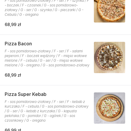
F - sos pomidorowo-ziołowy / F - ser / F - szynka / F
- boczek / F - czosnek / G - sos pomidorowo-
ziołowy / G - ser / G - szynka / G - pieczarki / G -
Cebula / G - oregano
68,99 zł
Pizza Bacon
F - sos pomidorowo-ziołowy / F - ser / F - salami
peperoni / F - boczek wędzony / F - mięso wołowe
mielone / F - cebula / G - ser / G - mięso wołowe
mielone / G - oregano / G - sos pomidorowo-ziołowy
68,99 zł
Pizza Super Kebab
F - sos pomidorowo-ziołowy / F - ser / F - kebab z
kurczaka / F - cebula / G - sos pomidorowo-ziołowy
/ G - ser / G - kebab z kurczaka / G - kapusta
pekińska / G - pomidor / G - ogórek / G - sos
czosnkowy / G - oregano
66,99 zł