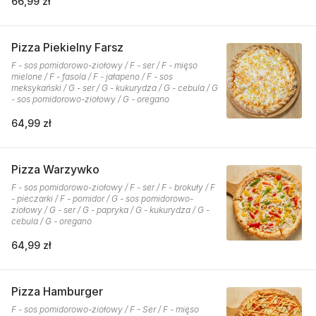
66,99 zł
Pizza Piekielny Farsz
F - sos pomidorowo-ziołowy / F - ser / F - mięso
mielone / F - fasola / F - jałapeno / F - sos
meksykański / G - ser / G - kukurydza / G - cebula / G
- sos pomidorowo-ziołowy / G - oregano
64,99 zł
Pizza Warzywko
F - sos pomidorowo-ziołowy / F - ser / F - brokuły / F
- pieczarki / F - pomidor / G - sos pomidorowo-
ziołowy / G - ser / G - papryka / G - kukurydza / G -
cebula / G - oregano
64,99 zł
Pizza Hamburger
F - sos pomidorowo-ziołowy / F - Ser / F - mięso