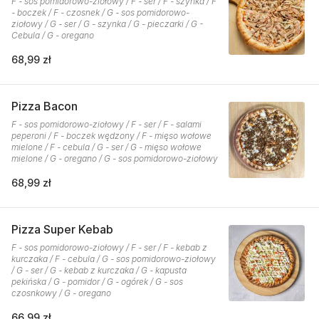
F - sos pomidorowo-ziołowy / F - ser / F - szynka / F
- boczek / F - czosnek / G - sos pomidorowo-
ziołowy / G - ser / G - szynka / G - pieczarki / G -
Cebula / G - oregano
68,99 zł
Pizza Bacon
F - sos pomidorowo-ziołowy / F - ser / F - salami
peperoni / F - boczek wędzony / F - mięso wołowe
mielone / F - cebula / G - ser / G - mięso wołowe
mielone / G - oregano / G - sos pomidorowo-ziołowy
68,99 zł
Pizza Super Kebab
F - sos pomidorowo-ziołowy / F - ser / F - kebab z
kurczaka / F - cebula / G - sos pomidorowo-ziołowy
/ G - ser / G - kebab z kurczaka / G - kapusta
pekińska / G - pomidor / G - ogórek / G - sos
czosnkowy / G - oregano
66,99 zł