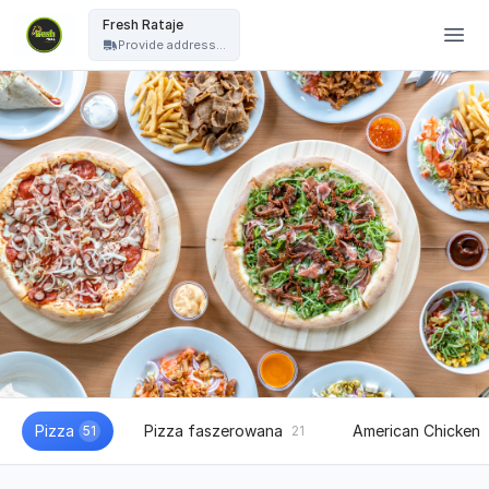
Fresh Pizza - Fresh Rataje
Fresh Rataje
Provide address...
Pizza
Pizza faszerowana
American Chicken
51
21