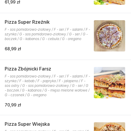
61,99 zł
Pizza Super Rzeźnik
F - sos pomidorowo-ziołowy / F - ser / F - salami / F -
szynka / G - sos pomidorowo-ziołowy / G - ser / G -
boczek / G - kabanos / G - cebula / G - oregano
68,99 zł
Pizza Zbójnicki Farsz
F - sos pomidorowo-ziołowy / F - ser / F - salami / F -
szynka / F - kebab / F - papryka / F - jalapeno / F -
sos ostry / G - sos pomidorowo-ziołowy / G - ser / G
- boczek / G - kabanos / G - mięso mielone wołowe /
G - czosnek / G - oregano
70,99 zł
Pizza Super Wiejska