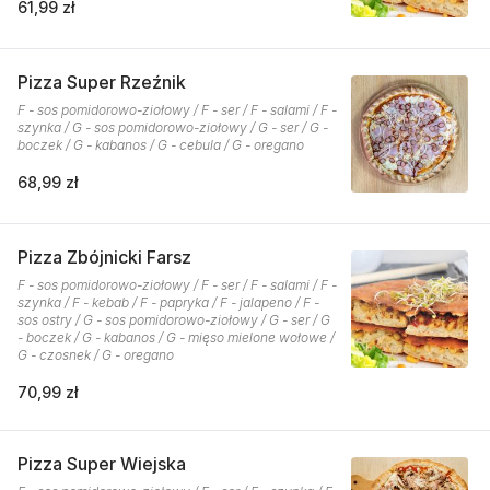
61,99 zł
Pizza Super Rzeźnik
F - sos pomidorowo-ziołowy / F - ser / F - salami / F -
szynka / G - sos pomidorowo-ziołowy / G - ser / G -
boczek / G - kabanos / G - cebula / G - oregano
68,99 zł
Pizza Zbójnicki Farsz
F - sos pomidorowo-ziołowy / F - ser / F - salami / F -
szynka / F - kebab / F - papryka / F - jalapeno / F -
sos ostry / G - sos pomidorowo-ziołowy / G - ser / G
- boczek / G - kabanos / G - mięso mielone wołowe /
G - czosnek / G - oregano
70,99 zł
Pizza Super Wiejska