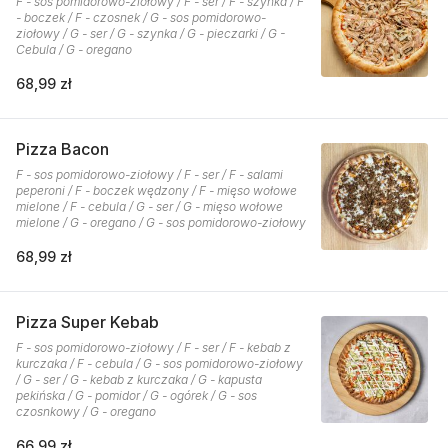
F - sos pomidorowo-ziołowy / F - ser / F - szynka / F
- boczek / F - czosnek / G - sos pomidorowo-
ziołowy / G - ser / G - szynka / G - pieczarki / G -
Cebula / G - oregano
68,99 zł
Pizza Bacon
F - sos pomidorowo-ziołowy / F - ser / F - salami
peperoni / F - boczek wędzony / F - mięso wołowe
mielone / F - cebula / G - ser / G - mięso wołowe
mielone / G - oregano / G - sos pomidorowo-ziołowy
68,99 zł
Pizza Super Kebab
F - sos pomidorowo-ziołowy / F - ser / F - kebab z
kurczaka / F - cebula / G - sos pomidorowo-ziołowy
/ G - ser / G - kebab z kurczaka / G - kapusta
pekińska / G - pomidor / G - ogórek / G - sos
czosnkowy / G - oregano
66,99 zł