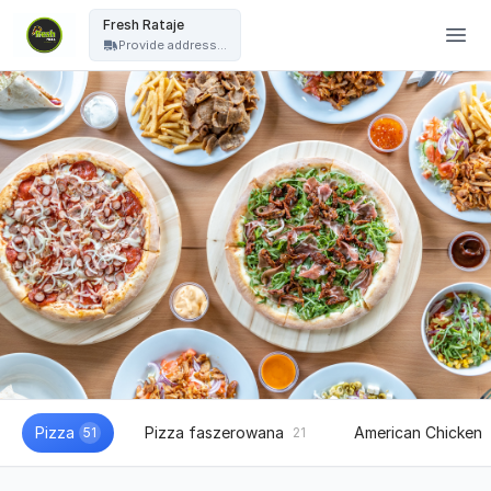
Fresh Pizza - Fresh Rataje
Fresh Rataje
Provide address...
Pizza
Pizza faszerowana
American Chicken
51
21