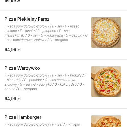
66,99 zł
Pizza Piekielny Farsz
F - sos pomidorowo-ziołowy / F - ser / F - mięso
mielone / F - fasola / F - jałapeno / F - sos
meksykański / G - ser / G - kukurydza / G - cebula / G
- sos pomidorowo-ziołowy / G - oregano
64,99 zł
Pizza Warzywko
F - sos pomidorowo-ziołowy / F - ser / F - brokuły / F
- pieczarki / F - pomidor / G - sos pomidorowo-
ziołowy / G - ser / G - papryka / G - kukurydza / G -
cebula / G - oregano
64,99 zł
Pizza Hamburger
F - sos pomidorowo-ziołowy / F - Ser / F - mięso