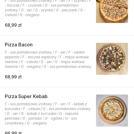
F - sos pomidorowo-ziołowy / F - ser / F - szynka / F
- boczek / F - czosnek / G - sos pomidorowo-
ziołowy / G - ser / G - szynka / G - pieczarki / G -
Cebula / G - oregano
68,99 zł
Pizza Bacon
F - sos pomidorowo-ziołowy / F - ser / F - salami
peperoni / F - boczek wędzony / F - mięso wołowe
mielone / F - cebula / G - ser / G - mięso wołowe
mielone / G - oregano / G - sos pomidorowo-ziołowy
68,99 zł
Pizza Super Kebab
F - sos pomidorowo-ziołowy / F - ser / F - kebab z
kurczaka / F - cebula / G - sos pomidorowo-ziołowy
/ G - ser / G - kebab z kurczaka / G - kapusta
pekińska / G - pomidor / G - ogórek / G - sos
czosnkowy / G - oregano
66,99 zł