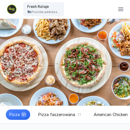
Fresh Pizza - Fresh Rataje
Fresh Rataje
Provide address...
Pizza
Pizza faszerowana
American Chicken
51
21