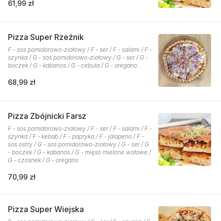
61,99 zł
Pizza Super Rzeźnik
F - sos pomidorowo-ziołowy / F - ser / F - salami / F -
szynka / G - sos pomidorowo-ziołowy / G - ser / G -
boczek / G - kabanos / G - cebula / G - oregano
68,99 zł
Pizza Zbójnicki Farsz
F - sos pomidorowo-ziołowy / F - ser / F - salami / F -
szynka / F - kebab / F - papryka / F - jalapeno / F -
sos ostry / G - sos pomidorowo-ziołowy / G - ser / G
- boczek / G - kabanos / G - mięso mielone wołowe /
G - czosnek / G - oregano
70,99 zł
Pizza Super Wiejska