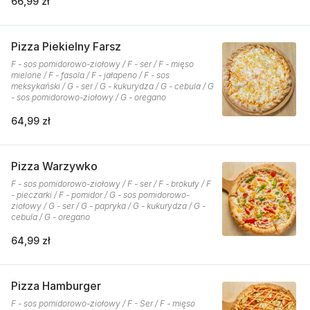
66,99 zł
Pizza Piekielny Farsz
F - sos pomidorowo-ziołowy / F - ser / F - mięso
mielone / F - fasola / F - jałapeno / F - sos
meksykański / G - ser / G - kukurydza / G - cebula / G
- sos pomidorowo-ziołowy / G - oregano
64,99 zł
Pizza Warzywko
F - sos pomidorowo-ziołowy / F - ser / F - brokuły / F
- pieczarki / F - pomidor / G - sos pomidorowo-
ziołowy / G - ser / G - papryka / G - kukurydza / G -
cebula / G - oregano
64,99 zł
Pizza Hamburger
F - sos pomidorowo-ziołowy / F - Ser / F - mięso